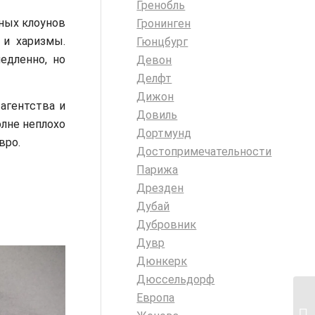
Гренобль
чных клоунов
Гронинген
и харизмы.
Гюнцбург
едленно, но
Девон
Делфт
Дижон
агентства и
Довиль
лне неплохо
Дортмунд
вро.
Достопримечательности
Парижа
Дрезден
Дубай
Дубровник
Дувр
Дюнкерк
Дюссельдорф
Европа