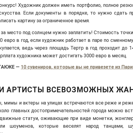
онкурс! Художник должен иметь портфолио, полное резю
скусства. Если документы в порядке, то нужно сдать п
аписать картину за ограниченное время.
 за место под солнцем нужно заплатить! Стоимость точк
0 евро в год, если художник работает в паре по сменному
купается, ведь через площадь Тертр в год проходит до 
арплата художника может достигать 3000 евро в месяц.
ТАКЖЕ
—
10 сувениров, которые вы не привезете из Пар
И АРТИСТЫ ВСЕВОЗМОЖНЫХ ЖА
ы, мимы и актеры на улицах встречаются все реже и реже
коло главных достопримечательностей города можно вст
одвижные статуи, оживающие при виде монетки, жонглер
или шоуменов, которые веселят народ танцами, ш