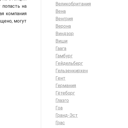
Великобритания
 попасть на
Вена
ая компания
Венгрия
ещено, могут
Верона
Виндзор
Виши
Гаага
Гамбург
Гейдельберг
Гельзенкирхен
Гент
Германия
Гётеборг
Глазго
Гоа
Гранд-Эст
Грас