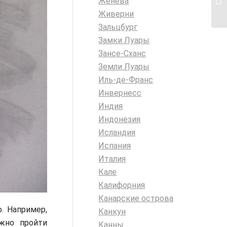
Женева
Живерни
Зальцбург
Замки Луары
Зансе-Сханс
Земли Луары
Иль-де-Франс
Инвернесс
Индия
Индонезия
Исландия
Испания
Италия
Кале
Калифорния
Канарские острова
. Например,
Канкун
ужно пройти
Канны