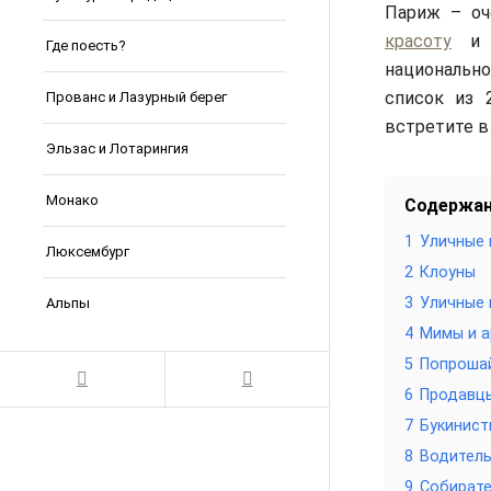
Париж – оч
красоту
Где поесть?
национальн
список из 
Прованс и Лазурный берег
встретите в
Эльзас и Лотарингия
Монако
Содержа
1
Уличные 
Люксембург
2
Клоуны
3
Уличные 
Альпы
4
Мимы и а
5
Попроша
6
Продавц
7
Букинист
8
Водитель
9
Собирате