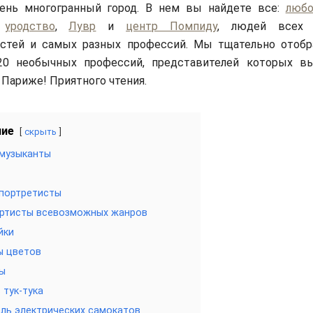
ень многогранный город. В нем вы найдете все:
любо
и
уродство
,
Лувр
и
центр Помпиду
, людей всех 
остей и самых разных профессий. Мы тщательно отобр
20 необычных профессий, представителей которых в
 Париже! Приятного чтения.
ние
скрыть
музыканты
портретисты
ртисты всевозможных жанров
йки
ы цветов
ы
 тук-тука
ль электрических самокатов