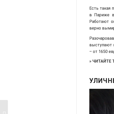
Есть такая 
в Париже в
Работают о
верно выми
Разочаровав
выступают н
– от 1650 е
»
ЧИТАЙТЕ 
УЛИЧН
10 вопросов о