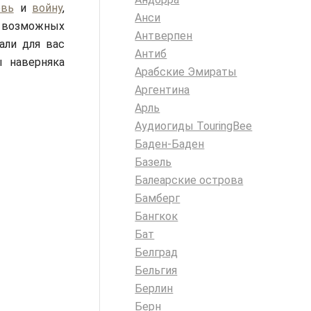
вь
и
войну
,
Анси
возможных
Антверпен
али для вас
Антиб
ы наверняка
Арабские Эмираты
Аргентина
Арль
Аудиогиды TouringBee
Баден-Баден
Базель
Балеарские острова
Бамберг
Бангкок
Бат
Белград
Бельгия
Берлин
Берн