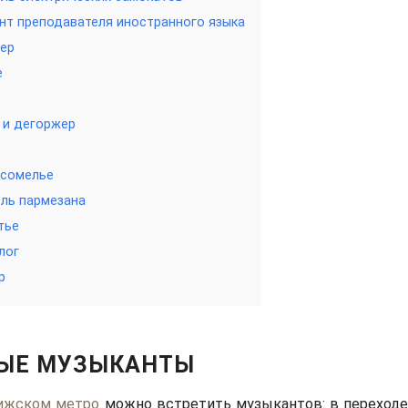
нт преподавателя иностранного языка
ер
е
 и дегоржер
 сомелье
ль пармезана
тье
лог
р
ЫЕ МУЗЫКАНТЫ
ижском метро
можно встретить музыкантов: в переходе,