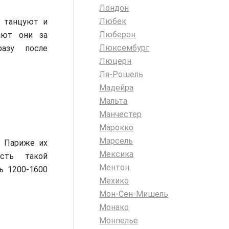
Лондон
Любек
 танцуют и
Люберон
ают они за
Люксембург
разу после
Люцерн
Ля-Рошель
Мадейра
Мальта
Манчестер
Марокко
Марсель
В Париже их
Мексика
ость такой
Ментон
ь 1200-1600
Мехико
Мон-Сен-Мишель
Монако
Монпелье