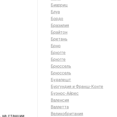
Биарриц
Блуа
Бордо
Бразилия
Брайтон
Бретань
Брно
Брюгге
Брюгге
Брюссель
Брюссель
Будапешт
Бургундия и Франш-Конте
Буэнос-Айрес
Валенсия
Валлетта
Великобритания
 на станции