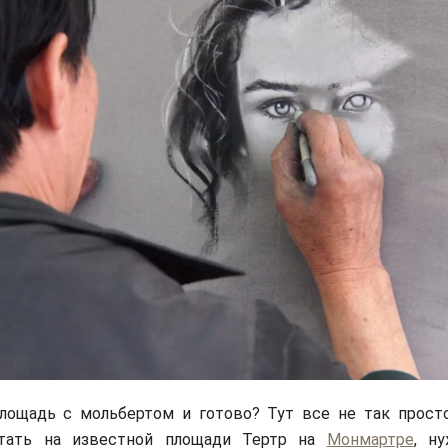
лощадь с мольбертом и готово? Тут все не так просто
тать на известной площади Тертр на
Монмартре
, н