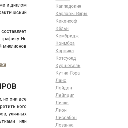
ме и диплом
Каппадокия
рактический
Карловы Вары
Кекенхоф
Кёльн
и составляет
Кембридж
 графику. Но
Коимбра
14 миллионов
Корсика
Котсуолд
ижа
Куршевель
Кутна-Гора
Ланс
НРОВ
Лейден
Лейпциг
, но они все
Лилль
ретить кого
Лион
ов, уличных
Лиссабон
утками или
Лозанна