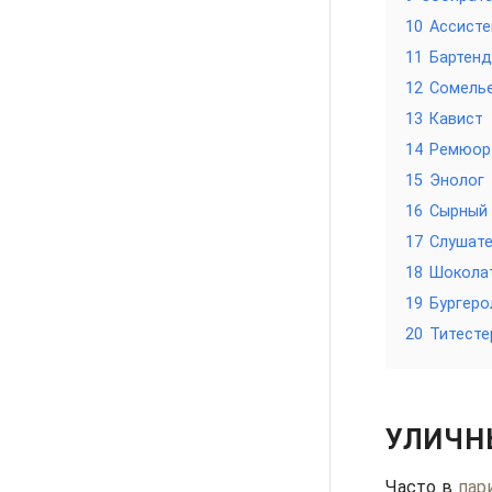
10
Ассисте
11
Бартенд
12
Сомель
13
Кавист
14
Ремюор
15
Энолог
16
Сырный
17
Слушате
18
Шокола
19
Бургеро
20
Титесте
УЛИЧН
Часто в
пар