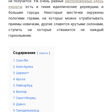
не получится. Уж очень разные
расположенные здесь
курорты
: есть и тихие идиллические деревушки, и
большие города. Некоторые местечки окружены
пологими горами, на которых можно отрабатывать
приемы новичкам, другие славятся крутыми склонами,
ступить на которые отважится не каждый
горнолыжник.
Содержание
скрыть
1
Саас-Фе
2
Алеч-Арена
3
Церматт
4
Ароза
5
Лейкербад
6
Виллар
7
Санкт-Мориц
8
Давос
9
Гриндельвальд