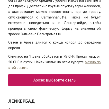
богатую на спуски среднего уровня. Найдется занятие и
для профи. Достаточно крутые спуски у горы Weisshorn,
а экстремалам можно посоветовать черную трассу,
спускающуюся с Carmennahuttе. Также им будет
интересно наведаться и в Ленцерхайде, чтобы
проверить свою физическую форму на знаменитой
трассе Сильвано Бельтраметти.
Сезон в Арозе длится с конца ноября до середины
апреля.
Ски-пасс на 1 день обойдется в 75 CHF. Прокат лыж от
20 CHF в сутки. Найти жилье на этом курорте
можно по
этой ссылке
.
Ароза: выберите отель
ЛЕЙКЕРБАД