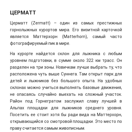
ЦЕРМАТТ
Церматт (Zermatt) – один из самых престижных
горнолыжных курортов мира. Его визитной карточкой
является Маттерхорн (Matterhorn), самый часто
фотографируемый пик в мире.
На курорте найдется склон для лыжника с любым
уровнем подготовки, в сумме около 322 км трасс. Он
разделен на три зоны. Новичкам лучше выбрать ту, что
расположена чуть выше Суннега. Там открыт парк для
детей и лыжников без большого опыта. На удобных
склонах можно учиться выполнять базовые движения,
не опасаясь случайно выехать на сложный участок.
Район под Горнегратом заслужил славу лучшей в
Альпах площадки для лыжников среднего уровня.
Посетить ее стоит хотя бы ради вида на Маттерхорн,
открывающийся со смотровой площадки. Это место по
праву считается самым живописным.