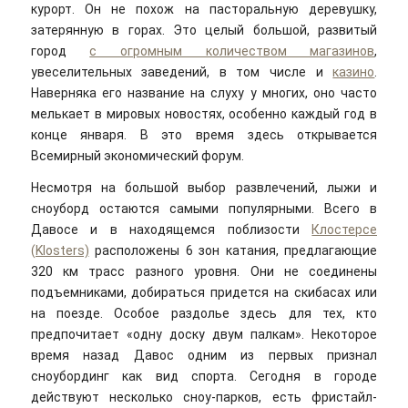
курорт. Он не похож на пасторальную деревушку,
затерянную в горах. Это целый большой, развитый
город
с огромным количеством магазинов
,
увеселительных заведений, в том числе и
казино
.
Наверняка его название на слуху у многих, оно часто
мелькает в мировых новостях, особенно каждый год в
конце января. В это время здесь открывается
Всемирный экономический форум.
Несмотря на большой выбор развлечений, лыжи и
сноуборд остаются самыми популярными. Всего в
Давосе и в находящемся поблизости
Клостерсе
(Klosters)
расположены 6 зон катания, предлагающие
320 км трасс разного уровня. Они не соединены
подъемниками, добираться придется на скибасах или
на поезде. Особое раздолье здесь для тех, кто
предпочитает «одну доску двум палкам». Некоторое
время назад Давос одним из первых признал
сноубординг как вид спорта. Сегодня в городе
действуют несколько сноу-парков, есть фристайл-