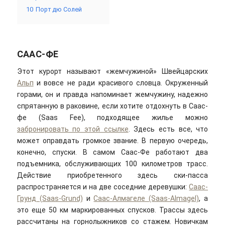
10
Порт дю Солей
СААС-ФЕ
Этот курорт называют «жемчужиной» Швейцарских
Альп
и вовсе не ради красивого словца. Окруженный
горами, он и правда напоминает жемчужину, надежно
спрятанную в раковине, если хотите отдохнуть в Саас-
фе (Saas Fee), подходящее жилье можно
забронировать по этой ссылке
. Здесь есть все, что
может оправдать громкое звание. В первую очередь,
конечно, спуски. В самом Саас-Фе работают два
подъемника, обслуживающих 100 километров трасс.
Действие приобретенного здесь ски-пасса
распространяется и на две соседние деревушки:
Саас-
Грунд (Saas-Grund)
и
Саас-Алмагеле (Saas-Almagel)
, а
это еще 50 км маркированных спусков. Трассы здесь
рассчитаны на горнолыжников со стажем. Новичкам