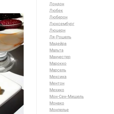
Лондон
Любек
Люберон
Люксембург
Люцерн
Ля-Рошель
Мадейра
Мальта
Манчестер
Марокко
Марсель
Мексика
Ментон
Мехико
Мон-Сен-Мишель
Монако
Монпелье