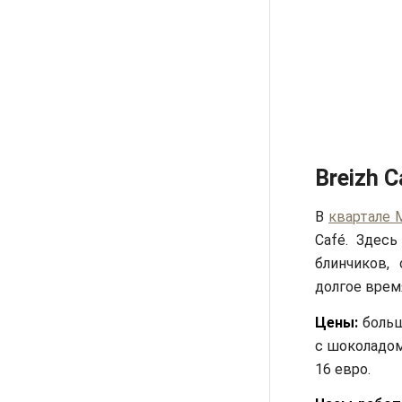
Breizh C
В
квартале 
Café. Здес
блинчиков,
долгое врем
Цены:
больш
с шоколадом 
16 евро.