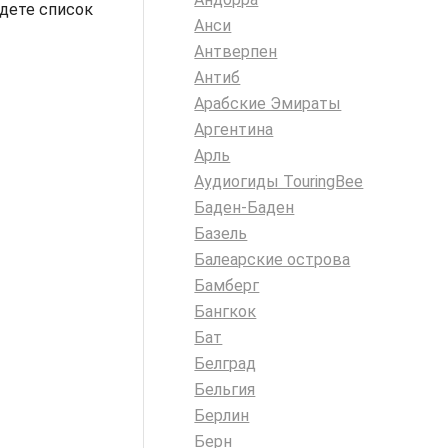
йдете список
Анси
Антверпен
Антиб
Арабские Эмираты
Аргентина
Арль
Аудиогиды TouringBee
Баден-Баден
Базель
Балеарские острова
Бамберг
Бангкок
Бат
Белград
Бельгия
Берлин
Берн