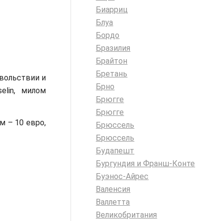
Биарриц
Блуа
Бордо
Бразилия
Брайтон
Бретань
овольствии и
Брно
elin, милом
Брюгге
Брюгге
м – 10 евро,
Брюссель
Брюссель
Будапешт
Бургундия и Франш-Конте
Буэнос-Айрес
Валенсия
Валлетта
Великобритания