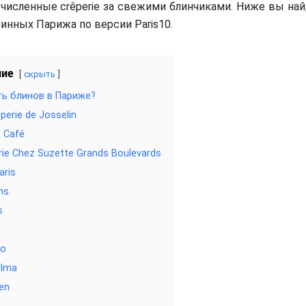
очисленные crêperie за свежими блинчиками. Ниже вы на
линных Парижа по версии Paris10.
ние
скрыть
ть блинов в Париже?
perie de Josselin
h Café
rie Chez Suzette Grands Boulevards
aris
ns
s
a
Eo
elma
en