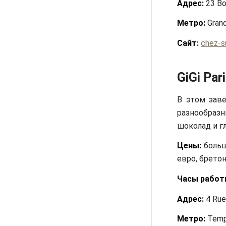
Адрес:
23 Bo
Метро:
Grand
Сайт:
chez-s
GiGi Par
В этом зав
разнообразн
шоколад и г
Цены:
больш
евро, бретон
Часы работ
Адрес:
4 Rue 
Метро:
Templ