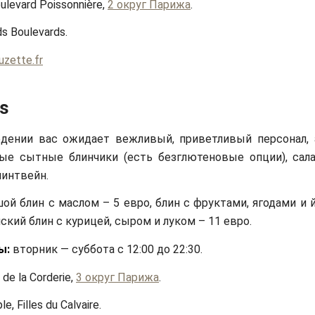
ulevard Poissonnière,
2 округ Парижа
.
s Boulevards.
uzette.fr
is
едении вас ожидает вежливый, приветливый персонал,
ые сытные блинчики (есть безглютеновые опции), сала
линтвейн.
ой блин с маслом – 5 евро, блин с фруктами, ягодами и 
ский блин с курицей, сыром и луком – 11 евро.
ы:
вторник — суббота с 12:00 до 22:30.
de la Corderie,
3 округ Парижа
.
e, Filles du Calvaire.