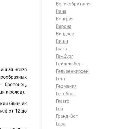
Великобритания
Вена
Венгрия
Верона
Виндзор
Виши
Гаага
Гамбург
Гейдельберг
инная Breizh
Гельзенкирхен
ноообразных
Гент
– бретонец,
Германия
и и ролов).
Гётеборг
Глазго
дкий блинчик
Гоа
мл) от 12 до
Гранд-Эст
Грас