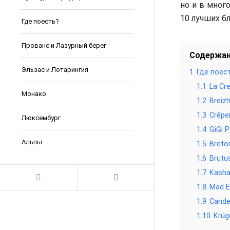
но и в мног
10 лучших б
Где поесть?
Прованс и Лазурный берег
Содержа
Эльзас и Лотарингия
1
Где поес
1.1
La Cre
Монако
1.2
Breiz
1.3
Crêpe
Люксембург
1.4
GiGi P
Альпы
1.5
Breto
1.6
Brutu
1.7
Kash
1.8
Mad 
1.9
Cand
1.10
Krüg