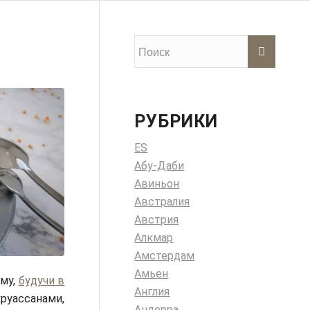
РУБРИКИ
ES
Абу-Даби
Авиньон
Австралия
Австрия
Алкмар
Амстердам
Амьен
ому,
будучи в
Англия
круассанами,
Андорра