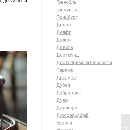
 до 23:00, и
Гренобль
Гронинген
Гюнцбург
Девон
Делфт
Дижон
Довиль
Дортмунд
Достопримечательности
Парижа
Дрезден
Дубай
Дубровник
Дувр
Дюнкерк
Дюссельдорф
Европа