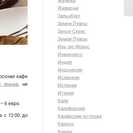
Женева
Живерни
Зальцбург
Замки Луары
Зансе-Сханс
Земли Луары
Иль-де-Франс
Инвернесс
Индия
Индонезия
ерсонал кафе
Исландия
м языке
, не
Испания
Италия
Кале
– 6 евро.
Калифорния
а с 12:00 до
Канарские острова
Канкун
Канны