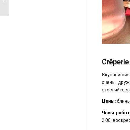
посмотреть м...
Crêperie
Вкуснейшие б
очень друж
стесняйтесь
Цены:
блины 
Часы работ
2:00, воскре