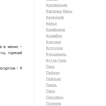
Каппадокия
Карловы Вары
Кекенхоф
Кёльн
Кембридж
Коимбра
Корсика
 а в меню –
Котсуолд
ты, горячий
Куршевель
Кутна-Гора
Ланс
йогуртом – 9
Лейден
Лейпциг
Лилль
Лион
Лиссабон
Лозанна