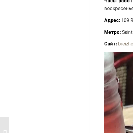
Часы работ
воскресенье 
Адрес:
109 R
Метро:
Saint
Сайт:
breizh
10 театров Лондона,
где можно