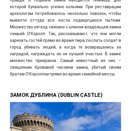
правда. В подвале замка находится темница, дно
которой буквально усеяно кольями. При реставрации
археологам потребовалось несколько повозок, чтобы
вывезти оттуда все кости подвергшихся пыткам.
Множество легенд связано с кланом владельцев замка
семьей О’Кэролл. Так, рассказывают, что они могли
зарезать гостей прямо во время пира, послать солдат в
город убивать людей, а когда те возвращались за
наградой, награждать их не лучшей участью. В замке
множество призраков. Самый известный из них –
священник Кровавой часовни замка, убитый своим
братом О’Кэроллом прямо во время семейной мессы.
ЗАМОК ДУБЛИНА (DUBLIN CASTLE)