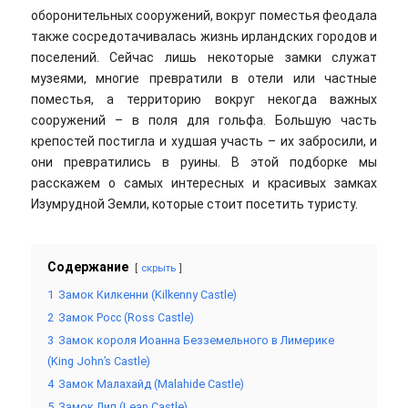
оборонительных сооружений, вокруг поместья феодала
также сосредотачивалась жизнь ирландских городов и
поселений. Сейчас лишь некоторые замки служат
музеями, многие превратили в отели или частные
поместья, а территорию вокруг некогда важных
сооружений – в поля для гольфа. Большую часть
крепостей постигла и худшая участь – их забросили, и
они превратились в руины. В этой подборке мы
расскажем о самых интересных и красивых замках
Изумрудной Земли, которые стоит посетить туристу.
Содержание
скрыть
1
Замок Килкенни (Kilkenny Castle)
2
Замок Росс (Ross Castle)
3
Замок короля Иоанна Безземельного в Лимерике
(King John’s Castle)
4
Замок Малахайд (Malahide Castle)
5
Замок Лип (Leap Castle)