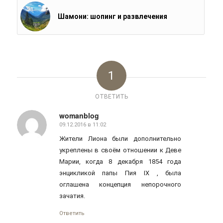
Шамони: шопинг и развлечения
1
ОТВЕТИТЬ
womanblog
09.12.2016 в 11:02
говорит:
Жители Лиона были дополнительно
укреплены в своём отношении к Деве
Марии, когда 8 декабря 1854 года
энцикликой папы Пия IX , была
оглашена концепция непорочного
зачатия.
Ответить