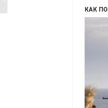
тури...
КАК П