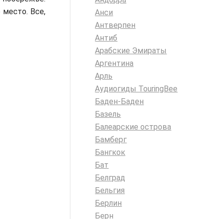
 место. Все,
Анси
Антверпен
Антиб
Арабские Эмираты
Аргентина
Арль
Аудиогиды TouringBee
Баден-Баден
Базель
Балеарские острова
Бамберг
Бангкок
Бат
Белград
Бельгия
Берлин
Берн