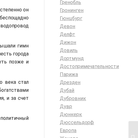
Гренобль
остепенно он
Гронинген
 беспощадно
Гюнцбург
й водопровод
Девон
Делфт
Дижон
лышали гимн
Довиль
честь города
Дортмунд
уть позже и
Достопримечательности
Парижа
о века стал
Дрезден
богатствами
Дубай
я, и за счет
Дубровник
Дувр
Дюнкерк
ополитичный
Дюссельдорф
Европа