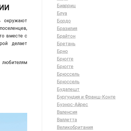
Биарриц
ИИ
Блуа
ь окружают
Бордо
оселенцев,
Бразилия
это вместе с
Брайтон
рой делает
Бретань
Брно
Брюгге
и любителям
Брюгге
Брюссель
Брюссель
Будапешт
Бургундия и Франш-Конте
Буэнос-Айрес
Валенсия
Валлетта
Великобритания