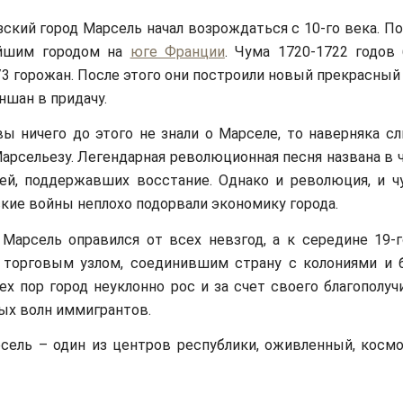
ский город Марсель начал возрождаться с 10-го века. П
йшим городом на
юге Франции
. Чума 1720-1722 годов
/3 горожан. После этого они построили новый прекрасны
ншан в придачу.
ы ничего до этого не знали о Марселе, то наверняка с
арсельезу. Легендарная революционная песня названа в 
ей, поддержавших восстание. Однако и революция, и ч
кие войны неплохо подорвали экономику города.
Марсель оправился от всех невзгод, а к середине 19-г
торговым узлом, соединившим страну с колониями и 
ех пор город неуклонно рос и за счет своего благополучи
ых волн иммигрантов.
сель – один из центров республики, оживленный, косм