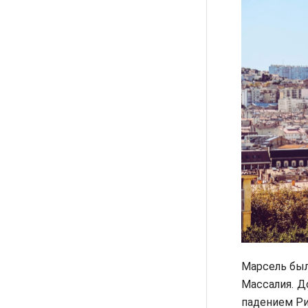
Марсель был
Массалия. Д
падением Ри