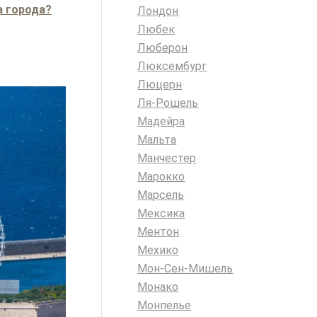
а города?
Лондон
Любек
Люберон
Люксембург
Люцерн
Ля-Рошель
Мадейра
Мальта
Манчестер
Марокко
Марсель
Мексика
Ментон
Мехико
Мон-Сен-Мишель
Монако
Монпелье