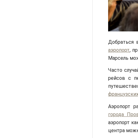
Добраться 
аэропорт
, п
Марсель мож
Часто случ
рейсов с п
путешеств
французских
Аэропорт р
города Про
аэропорт ка
центра можн