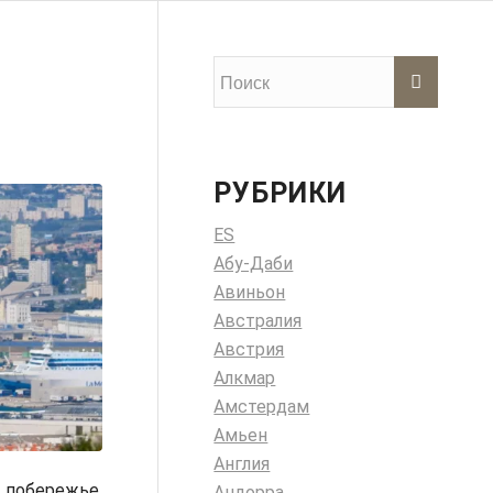
РУБРИКИ
ES
Абу-Даби
Авиньон
Австралия
Австрия
Алкмар
Амстердам
Амьен
Англия
побережье.
Андорра