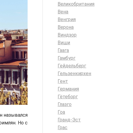
Великобритания
Вена
Венгрия
Верона
Виндзор
Виши
Гаага
Гамбург
Гейдельберг
Гельзенкирхен
Гент
Германия
Гётеборг
Глазго
Гоа
он назывался
Гранд-Эст
римлян. Но с
Грас