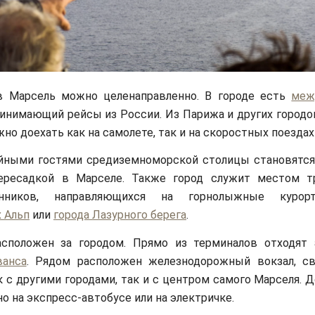
в Марсель можно целенаправленно. В городе есть
меж
ринимающий рейсы из России. Из Парижа и других город
но доехать как на самолете, так и на скоростных поездах
айными гостями средиземноморской столицы становятс
ересадкой в Марселе. Также город служит местом т
енников, направляющихся на горнолыжные куро
 Альп
или
города Лазурного берега
.
асположен за городом. Прямо из терминалов отходят
ванса
. Рядом расположен железнодорожный вокзал, 
к с другими городами, так и с центром самого Марселя. 
о на экспресс-автобусе или на электричке.