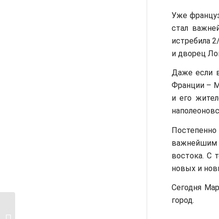
Уже француз
стал важне
истребила 2
и дворец Ло
Даже если в
Франции – М
и его жител
наполеоновс
Постепенно 
важнейшим 
востока. С т
новых и нов
Сегодня Мар
город.
Самые популярные
города Франции для