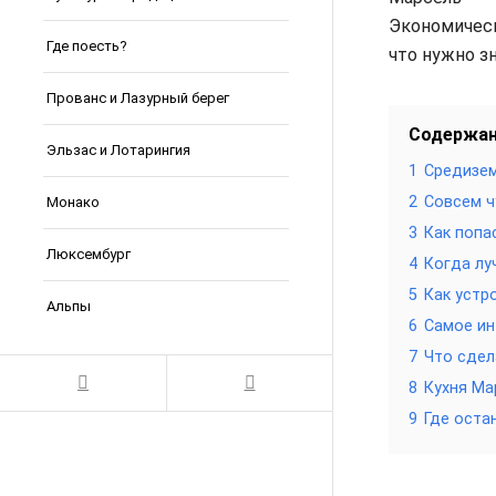
Экономическ
Где поесть?
что нужно з
Прованс и Лазурный берег
Содержа
Эльзас и Лотарингия
1
Средизе
2
Совсем ч
Монако
3
Как попа
Люксембург
4
Когда лу
5
Как устр
Альпы
6
Самое ин
7
Что сдел
8
Кухня Ма
9
Где оста