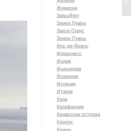
Женева
Живерни
Зальцбург
Замки Луары
Зансе-Сханс
Земли Луары
Иль-де-Франс
Инвернесс
Индия
Индонезия
Исландия
Испания
Италия
Кале
Калифорния
Канарские острова
Канкун
Канны