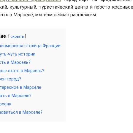
ий, культурный, туристический центр и просто красивое
нать о Марселе, мы вам сейчас расскажем.
ние
скрыть
мноморская столица Франции
уть-чуть истории
сть в Марсель?
чше ехать в Марсель?
оен город?
тересное в Марселе
ать в Марселе?
рселя
новиться в Марселе?