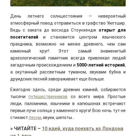
Freesally/pixabay
День летнего солнцестояния — невероятный
атмосферный повод отправиться в графство Уилтшир.
Ведь с заката до восхода Стоунхендж
открыт для
посетителей
и становится центром языческого
праздника, возможно не менее древнего, чем сам
каменный круг! Этот самый знаменитый
археологический памятник всегда привлекал людей
загадочным происхождением и
5000-летней историей
,
а окутанный рассветным туманом, звуками бубна и
друидских песней завораживает еще больше.
Ежегодно здесь, среди древних камней, собираются
тысячи
путешественников
со всего мира. Простые
люди, паломники, язычники в капюшонах встречают
первые лучи солнца у каменного круга! Всю ночь тут не
стихают
песни
, звуки, шепоты…
»
ЧИТАЙТЕ
–
10 идей, куда поехать из Лондона
на 1 день