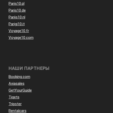
Paris10.pl
Paris10.de
Parijs10.nl
Parigi10.it
Voyage10.fr
Voyage10.com
НАШИ ПАРТНЕРЫ
Booking.com
Aviasales
GetYourGuide
Tiqets
Tripster
Rentalcars