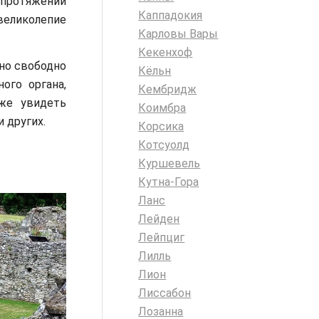
 протяжении
Каппадокия
 великолепие
Карловы Вары
Кекенхоф
жно свободно
Кёльн
ого органа,
Кембридж
же увидеть
Коимбра
 других.
Корсика
Котсуолд
Куршевель
Кутна-Гора
Ланс
Лейден
Лейпциг
Лилль
Лион
Лиссабон
Лозанна