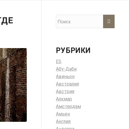
ГДЕ
РУБРИКИ
ES
Абу-Даби
Авиньон
Австралия
Австрия
Алкмар
Амстердам
Амьен
Англия
Андорра