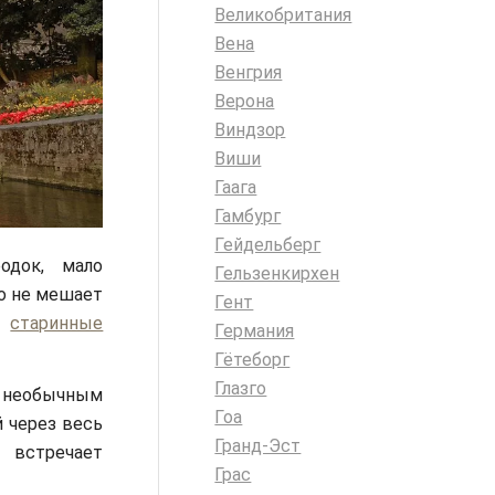
Великобритания
Вена
Венгрия
Верона
Виндзор
Виши
Гаага
Гамбург
Гейдельберг
одок, мало
Гельзенкирхен
то не мешает
Гент
,
старинные
Германия
Гётеборг
Глазго
и необычным
Гоа
й через весь
Гранд-Эст
 встречает
Грас