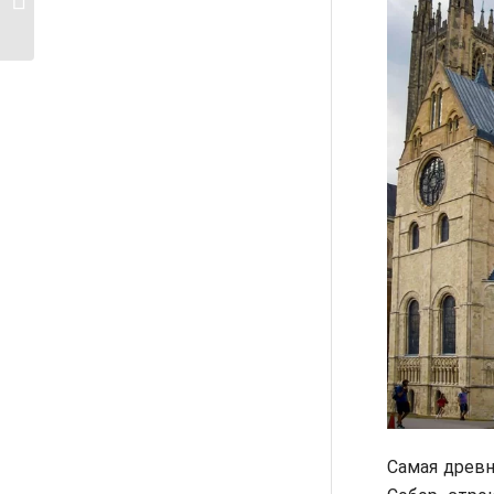
Франсез в Париже
Самая древн