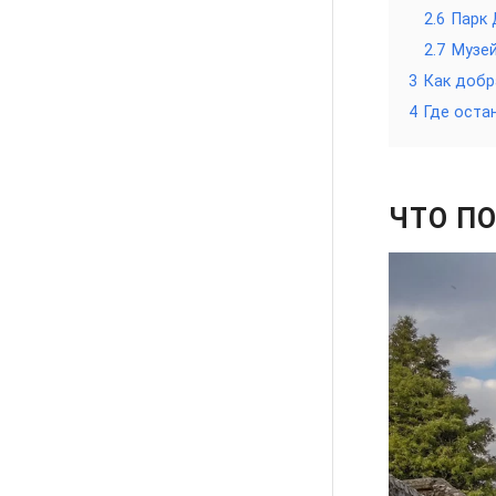
2.6
Парк
2.7
Музей
3
Как добр
4
Где оста
ЧТО П