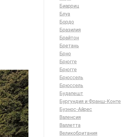
Биарриц
Блуа
Бордо
Бразилия
Брайтон
Бретань
Брно
Брюгге
Брюгге
Брюссель
Брюссель
Будапешт
Бургундия и Франш-Конте
Буэнос-Айрес
Валенсия
Валлетта
Великобритания