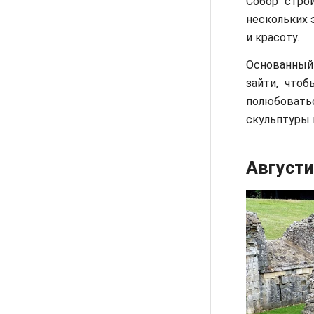
Собор стро
нескольких 
и красоту.
Основанный 
зайти, чтоб
полюбовать
скульптуры 
Августи