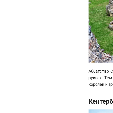
Аббатство С
руинах. Тем
королей и а
Кентерб