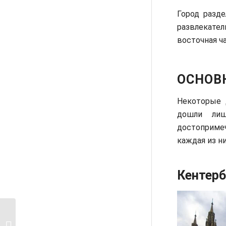
Город разде
развлекате
восточная ч
ОСНОВ
Некоторые 
дошли ли
достоприме
каждая из н
Кентерб
Театр Комеди