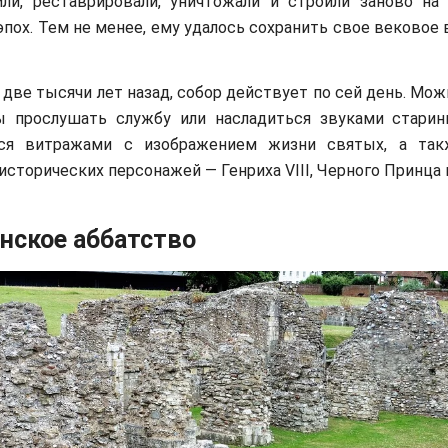
или, реставрировали, уничтожали и строили заново на
эпох. Тем не менее, ему удалось сохранить свое вековое
две тысячи лет назад, собор действует по сей день. Мо
ы прослушать службу или насладиться звуками старинн
ся витражами с изображением жизни святых, а так
исторических персонажей — Генриха VIII, Черного Принца и
нское аббатство