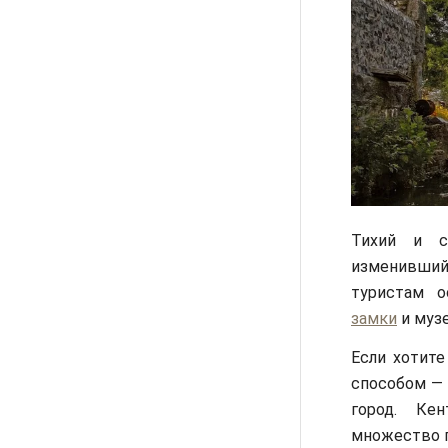
Тихий и с
изменившийс
туристам 
замки
и музе
Если хотит
способом — 
город. Кен
множество п