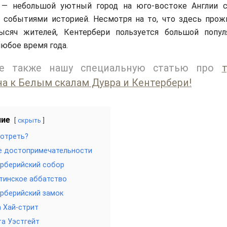
 — небольшой уютный город на юго-востоке Англии 
 событиями историей. Несмотря на то, что здесь прож
ысяч жителей, Кентербери пользуется большой попу
любое время года.
те также нашу специальную статью про
а к Белым скалам Дувра и Кентербери!
ние
скрыть
отреть?
е достопримечательности
рберийский собор
тинское аббатство
рберийский замок
 Хай-стрит
а Уэстгейт