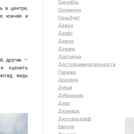
Гренобль
ь в центре,
Гронинген
 а южная и
Гюнцбург
Девон
Делфт
Дижон
Довиль
Дортмунд
й, другие —
Достопримечательности
и оценить
Парижа
иогид, ведь
Дрезден
Дубай
Дубровник
Дувр
Дюнкерк
Дюссельдорф
Европа