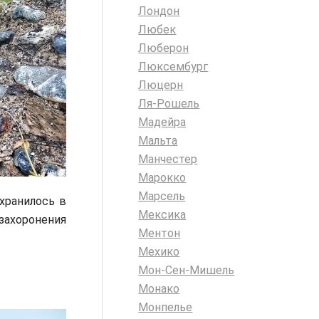
Лондон
Любек
Люберон
Люксембург
Люцерн
Ля-Рошель
Мадейра
Мальта
Манчестер
Марокко
Марсель
хранилось в
Мексика
захоронения
Ментон
Мехико
Мон-Сен-Мишель
Монако
Монпелье