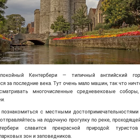
покойный Кентербери — типичный английский гор
я за последние века. Тут очень мало машин, так что нич
осматривать многочисленные средневековые соборы
и.
е познакомиться с местными достопримечательностям
отправляйтесь на лодочную прогулку по реке, проходяще
тербери славится прекрасной природой: туристов
арковых зон и заповедников.