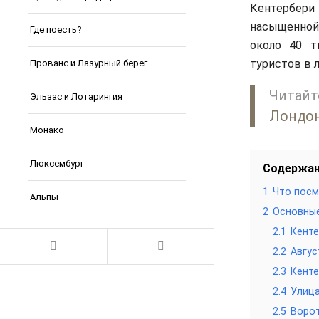
Кентербери
насыщенной
Где поесть?
около 40 т
туристов в 
Прованс и Лазурный берег
Читай
Эльзас и Лотарингия
Лондон
Монако
Люксембург
Содержа
1
Что посм
Альпы
2
Основны
2.1
Кенте
2.2
Авгус
2.3
Кенте
2.4
Улица
2.5
Ворот