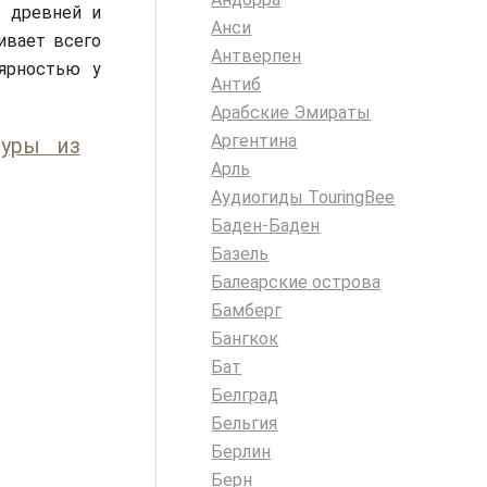
с древней и
Анси
ивает всего
Антверпен
лярностью у
Антиб
Арабские Эмираты
Аргентина
туры из
Арль
Аудиогиды TouringBee
Баден-Баден
Базель
Балеарские острова
Бамберг
Бангкок
Бат
Белград
Бельгия
Берлин
Берн