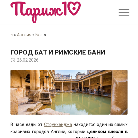
⌂
»
Англия
»
Бат
»
ГОРОД БАТ И РИМСКИЕ БАНИ
26.02.2026
Michael Gaylard/flickr/Cc-by 2.0
В часе езды от
Стоунхенджа
находится один из самых
красивых городов Англии, который
целиком внесли в