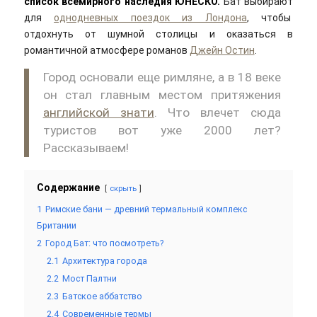
список всемирного наследия ЮНЕСКО.
Бат выбирают
для
однодневных поездок из Лондона
, чтобы
отдохнуть от шумной столицы и оказаться в
романтичной атмосфере романов
Джейн Остин
.
Город основали еще римляне, а в 18 веке
он стал главным местом притяжения
английской знати
. Что влечет сюда
туристов вот уже 2000 лет?
Рассказываем!
Содержание
скрыть
1
Римские бани — древний термальный комплекс
Британии
2
Город Бат: что посмотреть?
2.1
Архитектура города
2.2
Мост Палтни
2.3
Батское аббатство
2.4
Современные термы