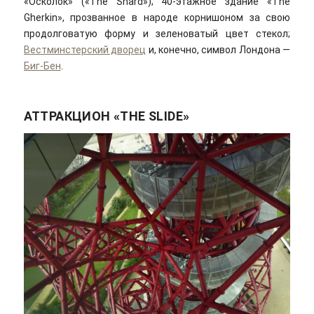
«Осколок» («The Shard»); 40-этажное здание «The
Gherkin», прозванное в народе корнишоном за свою
продолговатую форму и зеленоватый цвет стекол;
Вестминстерский дворец
и, конечно, символ Лондона —
Биг-Бен
.
АТТРАКЦИОН «THE SLIDE»