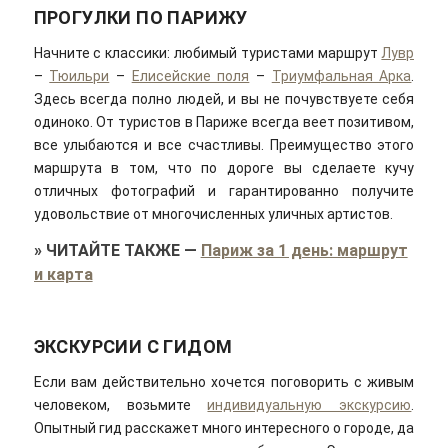
ПРОГУЛКИ ПО ПАРИЖУ
Начните с классики: любимый туристами маршрут
Лувр
–
Тюильри
–
Елисейские поля
–
Триумфальная Арка
.
Здесь всегда полно людей, и вы не почувствуете себя
одиноко. От туристов в Париже всегда веет позитивом,
все улыбаются и все счастливы. Преимущество этого
маршрута в том, что по дороге вы сделаете кучу
отличных фотографий и гарантированно получите
удовольствие от многочисленных уличных артистов.
»
ЧИТАЙТЕ ТАКЖЕ
—
Париж за 1 день: маршрут
и карта
ЭКСКУРСИИ С ГИДОМ
Если вам действительно хочется поговорить с живым
человеком, возьмите
индивидуальную экскурсию
.
Опытный гид расскажет много интересного о городе, да