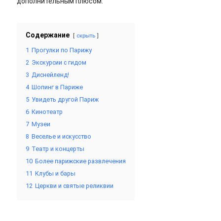
дополнительным плюсом.
Содержание
скрыть
1
Прогулки по Парижу
2
Экскурсии с гидом
3
Диснейленд!
4
Шопинг в Париже
5
Увидеть другой Париж
6
Кинотеатр
7
Музеи
8
Веселье и искусство
9
Театр и концерты
10
Более парижские развлечения
11
Клубы и бары
12
Церкви и святые реликвии