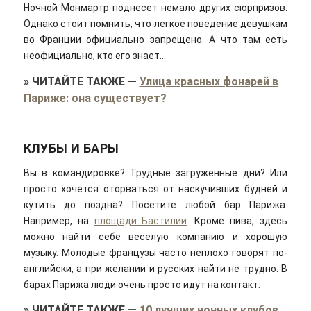
Ночной Монмартр поднесет немало других сюрпризов.
Однако стоит помнить, что легкое поведение девушкам
во Франции официально запрещено. А что там есть
неофициально, кто его знает…
»
ЧИТАЙТЕ ТАКЖЕ
—
Улица красных фонарей в
Париже: она существует?
КЛУБЫ И БАРЫ
Вы в командировке? Трудные загруженные дни? Или
просто хочется оторваться от наскучивших будней и
кутить до поздна? Посетите любой бар Парижа.
Например, на
площади Бастилии
. Кроме пива, здесь
можно найти себе веселую компанию и хорошую
музыку. Молодые французы часто неплохо говорят по-
английски, а при желании и русских найти не трудно. В
барах Парижа люди очень просто идут на контакт.
»
ЧИТАЙТЕ ТАКЖЕ
—
10 лучших ночных клубов