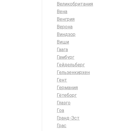
Великобритания
Вена
Венгрия
Верона
Виндзор
Виши
Гаага
Гамбург
Гейдельберг
Гельзенкирхен
Гент
Германия
Гётеборг
Глазго
Гоа
Гранд-Эст
Грас