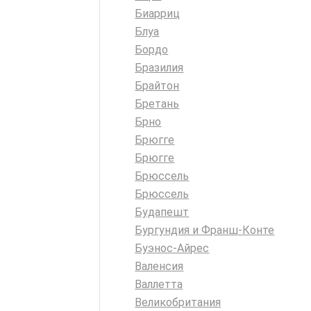
Биарриц
Блуа
Бордо
Бразилия
Брайтон
Бретань
Брно
Брюгге
Брюгге
Брюссель
Брюссель
Будапешт
Бургундия и Франш-Конте
Буэнос-Айрес
Валенсия
Валлетта
Великобритания