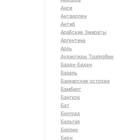
Анси
Антверпен
Антиб
Арабские Эмираты
Аргентина
Арль
Аудиогиды TouringBee
Баден-Баден
Базель
Балеарские острова
Бамберг
Бангкок
Бат
Белград
Бельгия
Берлин
Берн