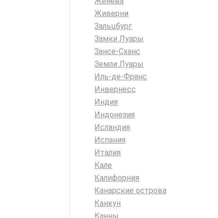
Женева
Живерни
Зальцбург
Замки Луары
Зансе-Сханс
Земли Луары
Иль-де-Франс
Инвернесс
Индия
Индонезия
Исландия
Испания
Италия
Кале
Калифорния
Канарские острова
Канкун
Канны