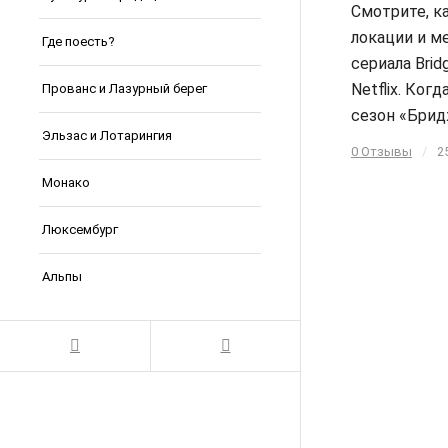
Смотрите, к
локации и м
Где поесть?
сериала Brid
Netflix. Ког
Прованс и Лазурный берег
сезон «Бри
Эльзас и Лотарингия
0 Отзывы
/
2
Монако
Люксембург
Альпы