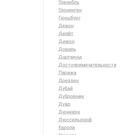
Гренобль
Гронинген
Гюнцбург
Девон
Делфт
Дижон
Довиль
Дортмунд
Достопримечательности
Парижа
Дрезден
Дубай
Дубровник
Дувр
Дюнкерк
Дюссельдорф
Европа