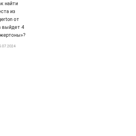
ак найти
еста из
gerton от
да выйдет 4
джертоны»?
5.07.2024