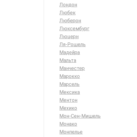
Лондон
Любек
Люберон
Люксембург
Люцерн
Ля-Рошель
Мадейра
Мальта
Манчестер
Марокко
Марсель
Мексика
Ментон
Мехико
Мон-Сен-Мишель
Монако
Монпелье