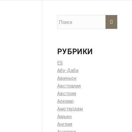
РУБРИКИ
ES
Абу-Даби
Авиньон
Австралия
Австрия
Алкмар
Амстердам
Амьен
Англия
Андорра