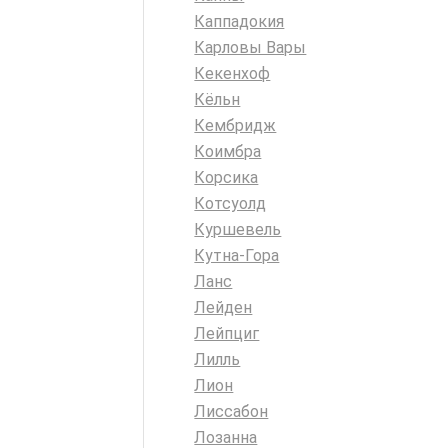
Каппадокия
Карловы Вары
Кекенхоф
Кёльн
Кембридж
Коимбра
Корсика
Котсуолд
Куршевель
Кутна-Гора
Ланс
Лейден
Лейпциг
Лилль
Лион
Лиссабон
Лозанна