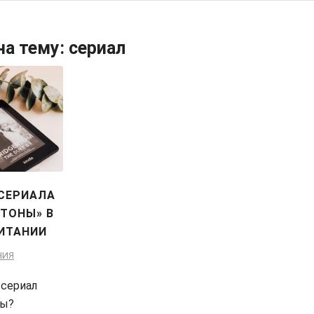
на тему:
сериал
 СЕРИАЛА
ТОНЫ» В
ИТАНИИ
НИЯ
 сериал
ны?