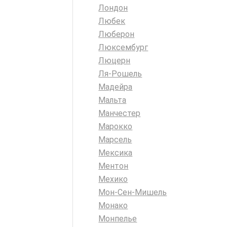
Лондон
Любек
Люберон
Люксембург
Люцерн
Ля-Рошель
Мадейра
Мальта
Манчестер
Марокко
Марсель
Мексика
Ментон
Мехико
Мон-Сен-Мишель
Монако
Монпелье