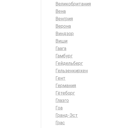
Великобритания
Вена
Венгрия
Верона
Виндзор
Виши
Гаага
Гамбург
Гейдельберг
Гельзенкирхен
Гент
Германия
Гётеборг
Глазго
Гоа
Гранд-Эст
Грас