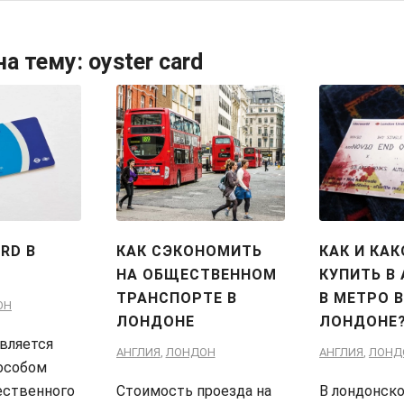
на тему:
oyster card
RD В
КАК СЭКОНОМИТЬ
КАК И КА
НА ОБЩЕСТВЕННОМ
КУПИТЬ В
ТРАНСПОРТЕ В
В МЕТРО 
ОН
ЛОНДОНЕ
ЛОНДОНЕ
является
АНГЛИЯ
,
ЛОНДОН
АНГЛИЯ
,
ЛОНД
особом
ественного
Стоимость проезда на
В лондонск