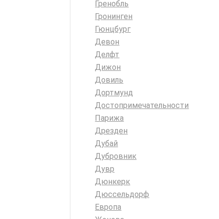
Гренобль
Гронинген
Гюнцбург
Девон
Делфт
Дижон
Довиль
Дортмунд
Достопримечательности
Парижа
Дрезден
Дубай
Дубровник
Дувр
Дюнкерк
Дюссельдорф
Европа