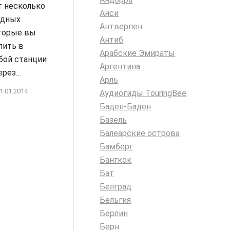
 несколько
Анси
здных
Антверпен
оторые вы
Антиб
пить в
Арабские Эмираты
бой станции
Аргентина
ерез…
Арль
1.01.2014
Аудиогиды TouringBee
Баден-Баден
Базель
Балеарские острова
Бамберг
Бангкок
Бат
Белград
Бельгия
Берлин
Берн