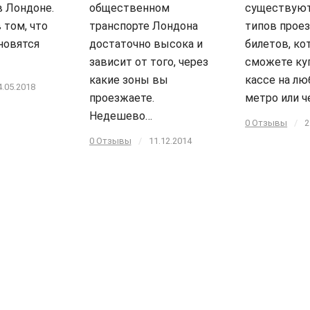
в Лондоне.
общественном
существуют
 том, что
транспорте Лондона
типов прое
новятся
достаточно высока и
билетов, к
зависит от того, через
сможете ку
какие зоны вы
кассе на лю
4.05.2018
проезжаете.
метро или ч
Недешево…
0 Отзывы
/
2
0 Отзывы
/
11.12.2014