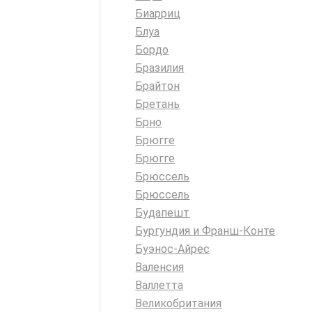
Биарриц
Блуа
Бордо
Бразилия
Брайтон
Бретань
Брно
Брюгге
Брюгге
Брюссель
Брюссель
Будапешт
Бургундия и Франш-Конте
Буэнос-Айрес
Валенсия
Валлетта
Великобритания