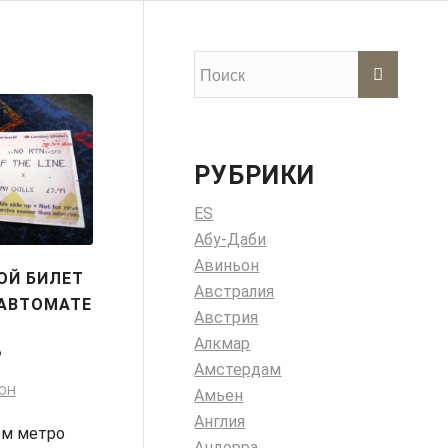
РУБРИКИ
ES
Абу-Даби
Авиньон
КОЙ БИЛЕТ
Австралия
 АВТОМАТЕ
Австрия
В
Алкмар
?
Амстердам
ОН
Амьен
Англия
ом метро
Андорра