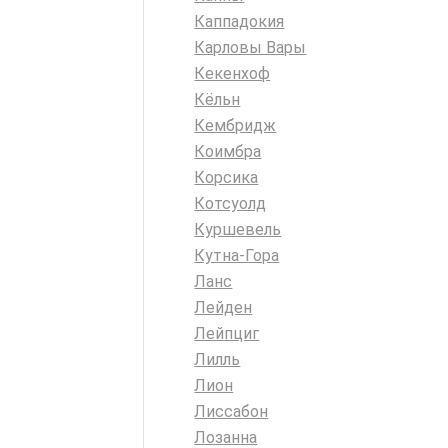
Каппадокия
Карловы Вары
Кекенхоф
Кёльн
Кембридж
Коимбра
Корсика
Котсуолд
Куршевель
Кутна-Гора
Ланс
Лейден
Лейпциг
Лилль
Лион
Лиссабон
Лозанна