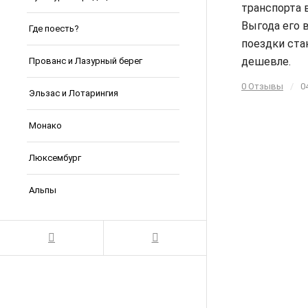
транспорта 
Выгода его в
Где поесть?
поездки ста
дешевле.
Прованс и Лазурный берег
0 Отзывы
/
0
Эльзас и Лотарингия
Монако
Люксембург
Альпы