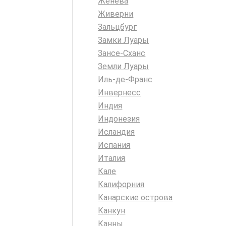
Женева
Живерни
Зальцбург
Замки Луары
Зансе-Сханс
Земли Луары
Иль-де-Франс
Инвернесс
Индия
Индонезия
Исландия
Испания
Италия
Кале
Калифорния
Канарские острова
Канкун
Канны