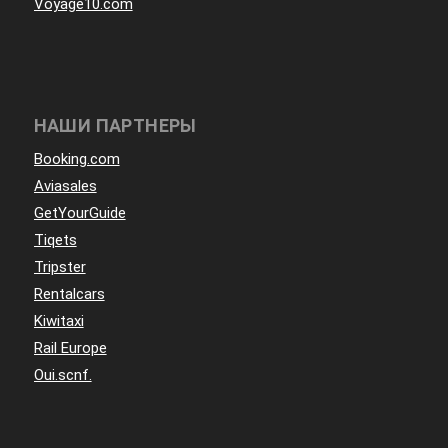
Voyage10.com
НАШИ ПАРТНЕРЫ
Booking.com
Aviasales
GetYourGuide
Tiqets
Tripster
Rentalcars
Kiwitaxi
Rail Europe
Oui.scnf.