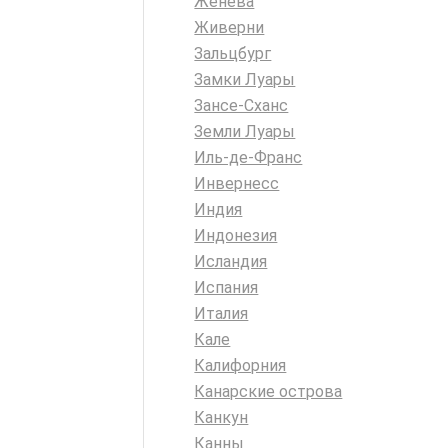
Женева
Живерни
Зальцбург
Замки Луары
Зансе-Сханс
Земли Луары
Иль-де-Франс
Инвернесс
Индия
Индонезия
Исландия
Испания
Италия
Кале
Калифорния
Канарские острова
Канкун
Канны