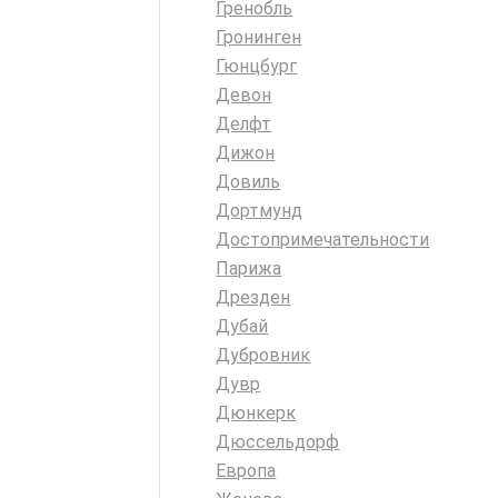
Гренобль
Гронинген
Гюнцбург
Девон
Делфт
Дижон
Довиль
Дортмунд
Достопримечательности
Парижа
Дрезден
Дубай
Дубровник
Дувр
Дюнкерк
Дюссельдорф
Европа