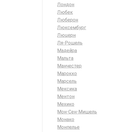
Лондон
Любек
Люберон
Люксембург
Люцерн
Ля-Рошель
Мадейра
Мальта
Манчестер
Марокко
Марсель
Мексика
Ментон
Мехико
Мон-Сен-Мишель
Монако
Монпелье