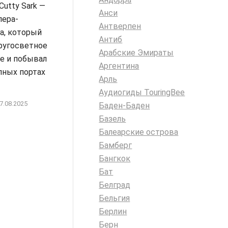
Cutty Sark —
Анси
пера-
Антверпен
а, который
Антиб
ругосветное
Арабские Эмираты
е и побывал
Аргентина
пных портах
Арль
Аудиогиды TouringBee
7.08.2025
Баден-Баден
Базель
Балеарские острова
Бамберг
Бангкок
Бат
Белград
Бельгия
Берлин
Берн