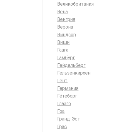
Великобритания
Вена
Венгрия
Верона
Виндзор
Виши
Гаага
Гамбург
Гейдельберг
Гельзенкирхен
Гент
Германия
Гётеборг
Глазго
Гоа
Гранд-Эст
Грас