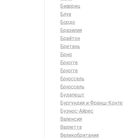
Биарриц
Блуа
Бордо
Бразилия
Брайтон
Бретань
Брно
Брюгге
Брюгге
Брюссель
Брюссель
Будапешт
Бургундия и Франш-Конте
Буэнос-Айрес
Валенсия
Валлетта
Великобритания