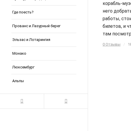
корабль-музе
него добрат
Где поесть?
работы, сто
билетов, и ч
Прованс и Лазурный берег
там посмот
Эльзас и Лотарингия
0 Отзывы
/
1
Монако
Люксембург
Альпы