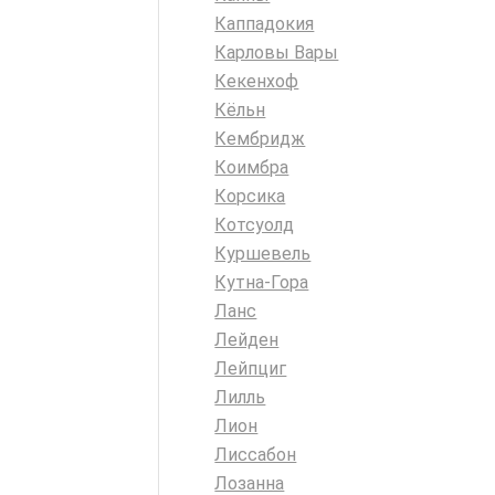
Каппадокия
Карловы Вары
Кекенхоф
Кёльн
Кембридж
Коимбра
Корсика
Котсуолд
Куршевель
Кутна-Гора
Ланс
Лейден
Лейпциг
Лилль
Лион
Лиссабон
Лозанна