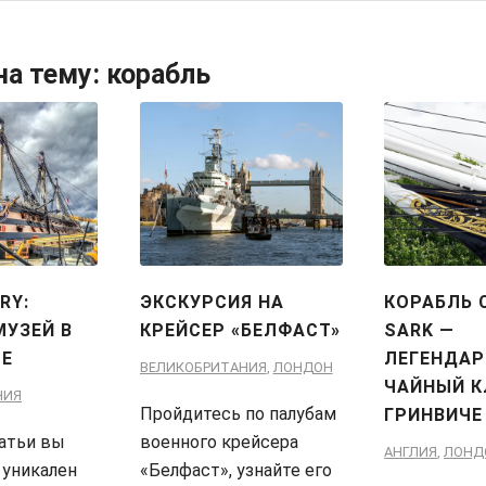
на тему:
корабль
RY:
ЭКСКУРСИЯ НА
КОРАБЛЬ 
МУЗЕЙ В
КРЕЙСЕР «БЕЛФАСТ»
SARK —
Е
ЛЕГЕНДА
ВЕЛИКОБРИТАНИЯ
,
ЛОНДОН
ЧАЙНЫЙ К
НИЯ
Пройдитесь по палубам
ГРИНВИЧЕ
атьи вы
военного крейсера
АНГЛИЯ
,
ЛОНД
 уникален
«Белфаст», узнайте его