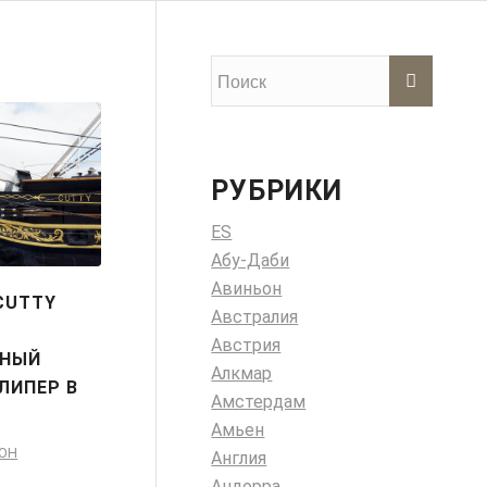
РУБРИКИ
ES
Абу-Даби
Авиньон
CUTTY
Австралия
Австрия
РНЫЙ
Алкмар
ЛИПЕР В
Амстердам
Амьен
ОН
Англия
Андорра