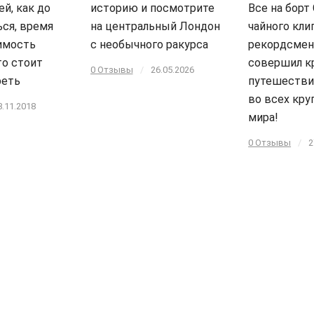
й, как до
историю и посмотрите
Все на борт 
ься, время
на центральный Лондон
чайного кли
имость
с необычного ракурса
рекордсмен
то стоит
совершил к
0 Отзывы
/
26.05.2026
реть
путешестви
во всех кру
8.11.2018
мира!
0 Отзывы
/
2