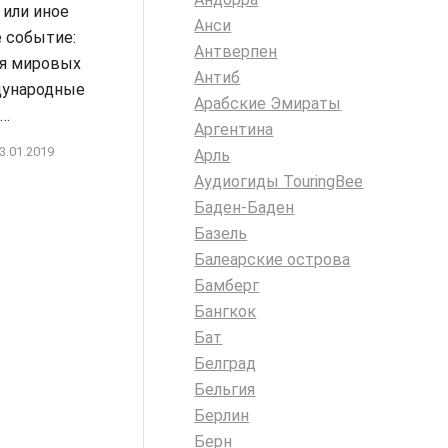
 или иное
Анси
 событие:
Антверпен
я мировых
Антиб
дународные
Арабские Эмираты
е…
Аргентина
3.01.2019
Арль
Аудиогиды TouringBee
Баден-Баден
Базель
Балеарские острова
Бамберг
Бангкок
Бат
Белград
Бельгия
Берлин
Берн