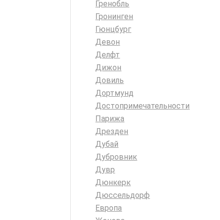
Гренобль
Гронинген
Гюнцбург
Девон
Делфт
Дижон
Довиль
Дортмунд
Достопримечательности
Парижа
Дрезден
Дубай
Дубровник
Дувр
Дюнкерк
Дюссельдорф
Европа