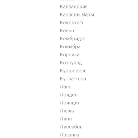
Каппадокия
Карловы Вары
Кекенхоф
Кёльн
Кембридж
Коимбра
Корсика
Котсуолд
Куршевель
Кутна-Гора
Ланс
Лейден
Лейпциг
Лилль
Лион
Лиссабон
Лозанна