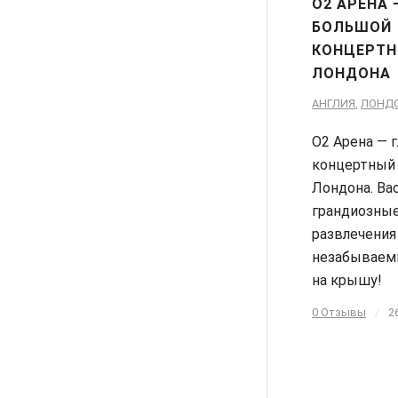
О2 АРЕНА
БОЛЬШОЙ
КОНЦЕРТН
ЛОНДОНА
АНГЛИЯ
,
ЛОНД
О2 Арена — 
концертный 
Лондона. Ва
грандиозные
развлечения
незабываем
на крышу!
0 Отзывы
/
2