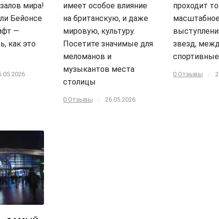
залов мира!
имеет особое влияние
проходит то
ли Бейонсе
на британскую, и даже
масштабное
ифт —
мировую, культуру.
выступлени
ь, как это
Посетите значимые для
звезд, меж
меломанов и
спортивны
музыкантов места
6.05.2026
0 Отзывы
/
2
столицы
0 Отзывы
/
26.05.2026