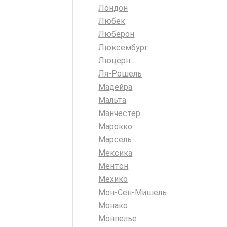
Лондон
Любек
Люберон
Люксембург
Люцерн
Ля-Рошель
Мадейра
Мальта
Манчестер
Марокко
Марсель
Мексика
Ментон
Мехико
Мон-Сен-Мишель
Монако
Монпелье