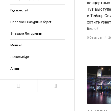
концертных 
Тут выступа
Где поесть?
и Тейлор Св
хотите узнат
Прованс и Лазурный берег
было?
Эльзас и Лотарингия
0 Отзывы
/
2
Монако
Люксембург
Альпы