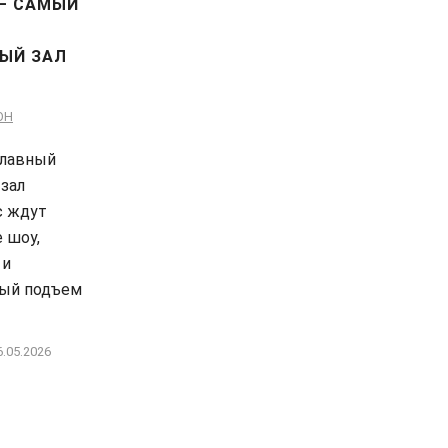
 — САМЫЙ
ЫЙ ЗАЛ
ОН
главный
зал
с ждут
 шоу,
 и
ый подъем
6.05.2026