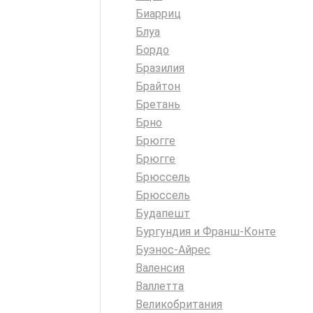
Биарриц
Блуа
Бордо
Бразилия
Брайтон
Бретань
Брно
Брюгге
Брюгге
Брюссель
Брюссель
Будапешт
Бургундия и Франш-Конте
Буэнос-Айрес
Валенсия
Валлетта
Великобритания