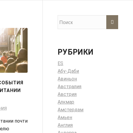
РУБРИКИ
ES
Абу-Даби
Авиньон
СОБЫТИЯ
Австралия
ИТАНИИ
Австрия
Алкмар
НИЯ
Амстердам
Амьен
тании почти
Англия
делю
Андорра