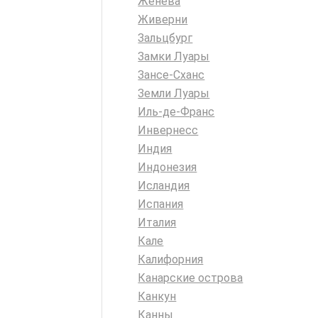
Женева
Живерни
Зальцбург
Замки Луары
Зансе-Сханс
Земли Луары
Иль-де-Франс
Инвернесс
Индия
Индонезия
Исландия
Испания
Италия
Кале
Калифорния
Канарские острова
Канкун
Канны