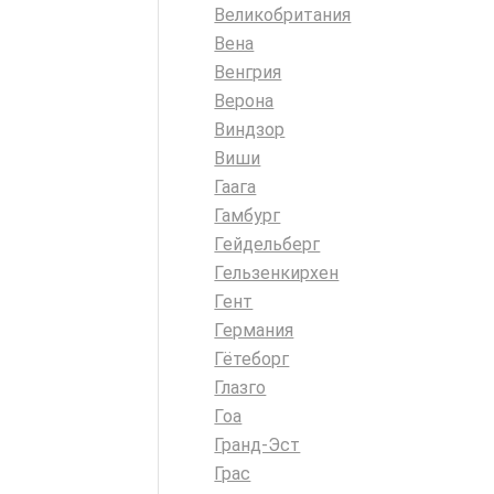
Великобритания
Вена
Венгрия
Верона
Виндзор
Виши
Гаага
Гамбург
Гейдельберг
Гельзенкирхен
Гент
Германия
Гётеборг
Глазго
Гоа
Гранд-Эст
Грас