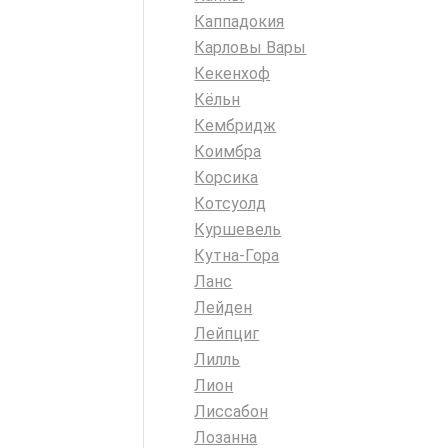
Каппадокия
Карловы Вары
Кекенхоф
Кёльн
Кембридж
Коимбра
Корсика
Котсуолд
Куршевель
Кутна-Гора
Ланс
Лейден
Лейпциг
Лилль
Лион
Лиссабон
Лозанна