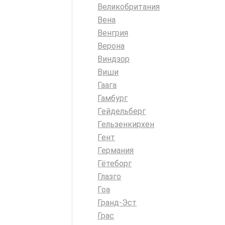
Великобритания
Вена
Венгрия
Верона
Виндзор
Виши
Гаага
Гамбург
Гейдельберг
Гельзенкирхен
Гент
Германия
Гётеборг
Глазго
Гоа
Гранд-Эст
Грас