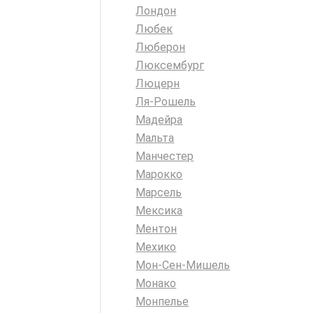
Лондон
Любек
Люберон
Люксембург
Люцерн
Ля-Рошель
Мадейра
Мальта
Манчестер
Марокко
Марсель
Мексика
Ментон
Мехико
Мон-Сен-Мишель
Монако
Монпелье