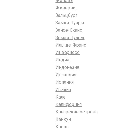
Женева
Живерни
Зальцбург
Замки Луары
Зансе-Сханс
Земли Луары
Иль-де-Франс
Инвернесс
Индия
Индонезия
Исландия
Испания
Италия
Кале
Калифорния
Канарские острова
Канкун
Канны