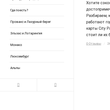
Хотите сэко
достоприме
Где поесть?
Разбираем, 
работают го
Прованс и Лазурный берег
карты City P
Эльзас и Лотарингия
стоит ли их 
0 Отзывы
/
2
Монако
Люксембург
Альпы