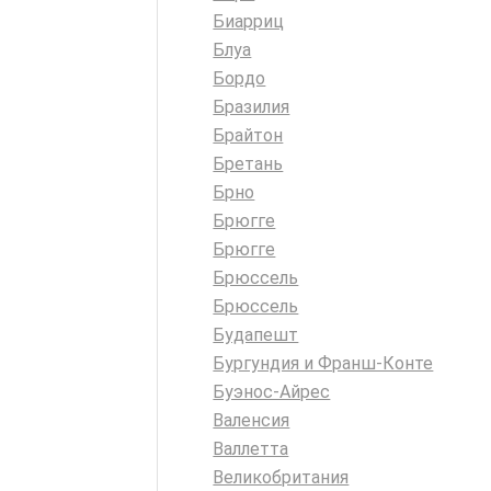
Биарриц
Блуа
Бордо
Бразилия
Брайтон
Бретань
Брно
Брюгге
Брюгге
Брюссель
Брюссель
Будапешт
Бургундия и Франш-Конте
Буэнос-Айрес
Валенсия
Валлетта
Великобритания