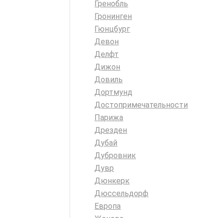
Гренобль
Гронинген
Гюнцбург
Девон
Делфт
Дижон
Довиль
Дортмунд
Достопримечательности
Парижа
Дрезден
Дубай
Дубровник
Дувр
Дюнкерк
Дюссельдорф
Европа