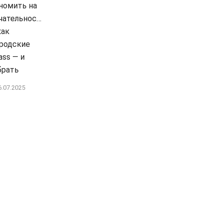
номить на
чательностях?
как
родские
ass — и
брать
6.07.2025