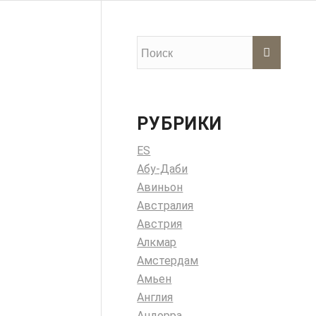
РУБРИКИ
ES
Абу-Даби
Авиньон
Австралия
Австрия
Алкмар
Амстердам
Амьен
Англия
Андорра