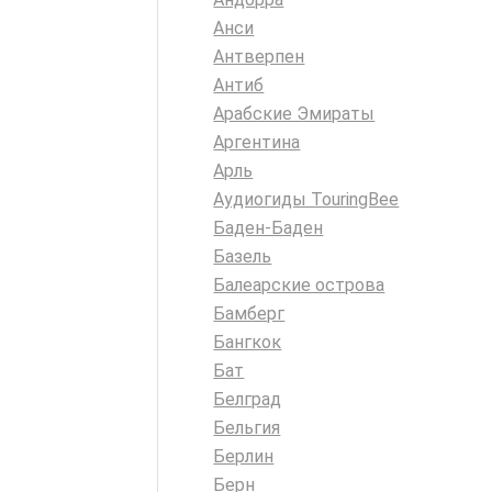
Анси
Антверпен
Антиб
Арабские Эмираты
Аргентина
Арль
Аудиогиды TouringBee
Баден-Баден
Базель
Балеарские острова
Бамберг
Бангкок
Бат
Белград
Бельгия
Берлин
Берн