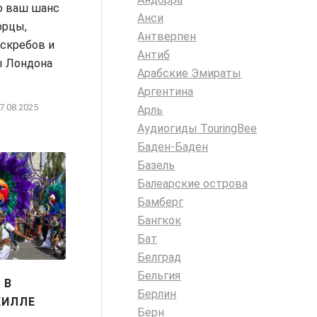
о ваш шанс
Анси
орцы,
Антверпен
скребов и
Антиб
ы Лондона
Арабские Эмираты
Аргентина
7.08.2025
Арль
Аудиогиды TouringBee
Баден-Баден
Базель
Балеарские острова
Бамберг
Бангкок
Бат
Белград
Бельгия
 В
Берлин
ХИЛЛЕ
Берн