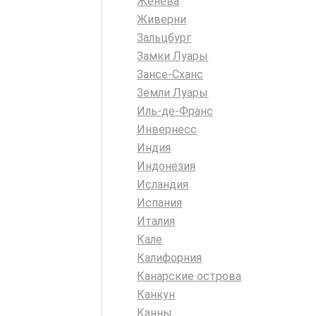
Женева
Живерни
Зальцбург
Замки Луары
Зансе-Сханс
Земли Луары
Иль-де-Франс
Инвернесс
Индия
Индонезия
Исландия
Испания
Италия
Кале
Калифорния
Канарские острова
Канкун
Канны