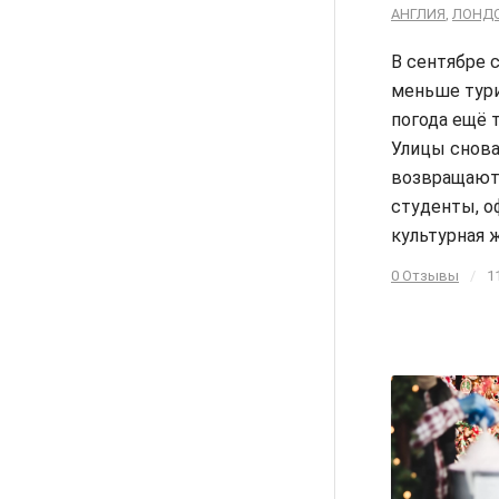
АНГЛИЯ
,
ЛОНД
В сентябре 
меньше тури
погода ещё т
Улицы снов
возвращают
студенты, о
культурная 
0 Отзывы
/
1