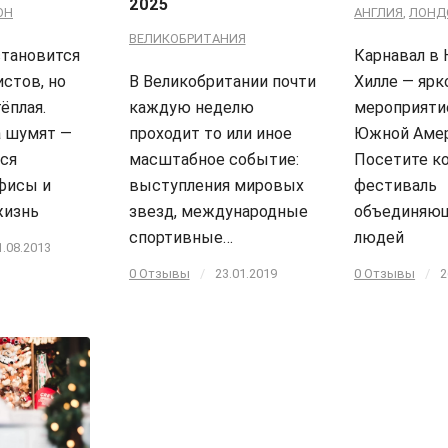
2025
ОН
АНГЛИЯ
,
ЛОНД
ВЕЛИКОБРИТАНИЯ
становится
Карнавал в 
стов, но
В Великобритании почти
Хилле — ярк
ёплая.
каждую неделю
мероприяти
а шумят —
проходит то или иное
Южной Амер
ся
масштабное событие:
Посетите к
фисы и
выступления мировых
фестиваль
жизнь
звезд, международные
объединяющ
спортивные…
людей
1.08.2013
0 Отзывы
/
23.01.2019
0 Отзывы
/
2