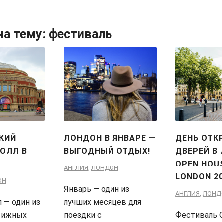
на тему:
фестиваль
КИЙ
ЛОНДОН В ЯНВАРЕ —
ДЕНЬ ОТК
ХОЛЛ В
ВЫГОДНЫЙ ОТДЫХ!
ДВЕРЕЙ В 
OPEN HOU
АНГЛИЯ
,
ЛОНДОН
LONDON 2
ОН
Январь — один из
АНГЛИЯ
,
ЛОНД
л — один из
лучших месяцев для
тижных
поездки с
Фестиваль 