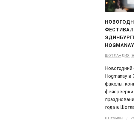
НОВОГОДН
ФЕСТИВАЛ
ЭДИНБУРГ
HOGMANAY
ШОТЛАНДИЯ
,
Э
Новогодний
Hogmanay в 
факелы, кон
фейерверки 
праздновани
года в Шотл
0 Отзывы
/
2