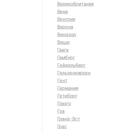
Великобритания
Вена
Венгрия
Верона
Виндзор
Виши
Гаага
Гамбург
Гейдельберг
Гельзенкирхен
Гент
Германия
Гётеборг
Глазго
Гоа
Гранд-Эст
Грас