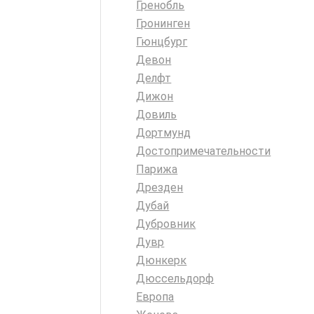
Гренобль
Гронинген
Гюнцбург
Девон
Делфт
Дижон
Довиль
Дортмунд
Достопримечательности
Парижа
Дрезден
Дубай
Дубровник
Дувр
Дюнкерк
Дюссельдорф
Европа