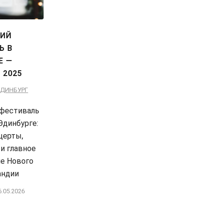
ИЙ
Ь В
Е —
 2025
ДИНБУРГ
 фестиваль
Эдинбурге:
церты,
и главное
е Нового
андии
6.05.2026