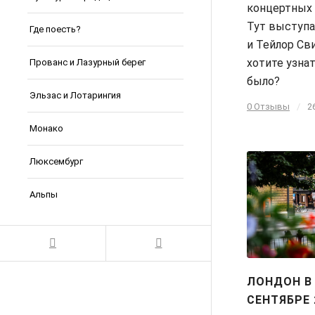
концертных 
Тут выступа
Где поесть?
и Тейлор Св
хотите узнат
Прованс и Лазурный берег
было?
Эльзас и Лотарингия
0 Отзывы
/
2
Монако
Люксембург
Альпы
ЛОНДОН В
СЕНТЯБРЕ 