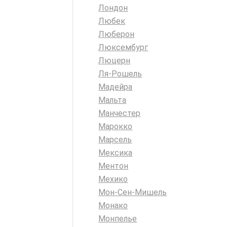
Лондон
Любек
Люберон
Люксембург
Люцерн
Ля-Рошель
Мадейра
Мальта
Манчестер
Марокко
Марсель
Мексика
Ментон
Мехико
Мон-Сен-Мишель
Монако
Монпелье