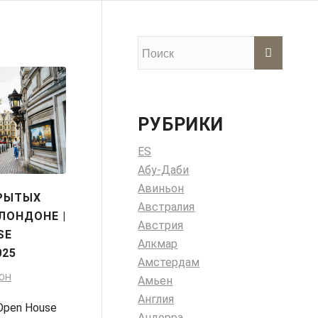
РУБРИКИ
ES
Абу-Даби
Авиньон
РЫТЫХ
Австралия
ЛОНДОНЕ |
Австрия
SE
Алкмар
025
Амстердам
ОН
Амьен
Англия
Open House
Андорра