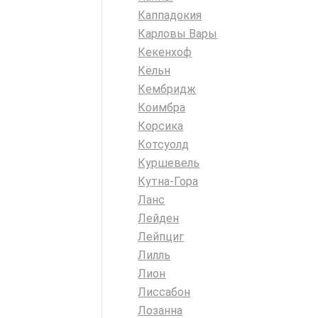
Каппадокия
Карловы Вары
Кекенхоф
Кёльн
Кембридж
Коимбра
Корсика
Котсуолд
Куршевель
Кутна-Гора
Ланс
Лейден
Лейпциг
Лилль
Лион
Лиссабон
Лозанна