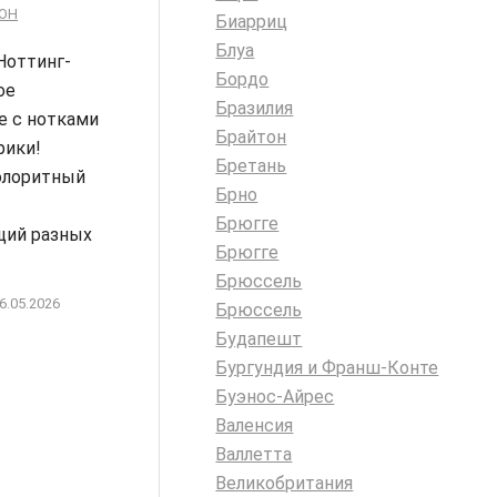
ОН
Биарриц
Блуа
Ноттинг-
Бордо
ое
Бразилия
е с нотками
Брайтон
ики!
Бретань
олоритный
Брно
Брюгге
ий разных
Брюгге
Брюссель
6.05.2026
Брюссель
Будапешт
Бургундия и Франш-Конте
Буэнос-Айрес
Валенсия
Валлетта
Великобритания