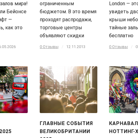
залов мира!
ограниченным
London — эт
ли Бейонсе
бюджетом. В это время
увидеть дв
ифт —
проходят распродажи,
крыши небо
ь, как это
торговые центры
тайные зал
объявляют скидки
бесплатно
6.05.2026
0 Отзывы
/
12.11.2013
0 Отзывы
/
0
ГЛАВНЫЕ СОБЫТИЯ
КАРНАВАЛ
2025
ВЕЛИКОБРИТАНИИ
НОТТИНГ-