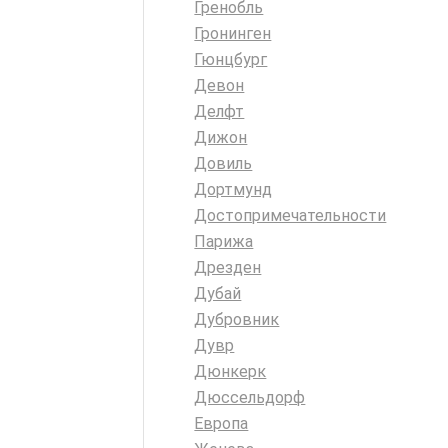
Гренобль
Гронинген
Гюнцбург
Девон
Делфт
Дижон
Довиль
Дортмунд
Достопримечательности
Парижа
Дрезден
Дубай
Дубровник
Дувр
Дюнкерк
Дюссельдорф
Европа