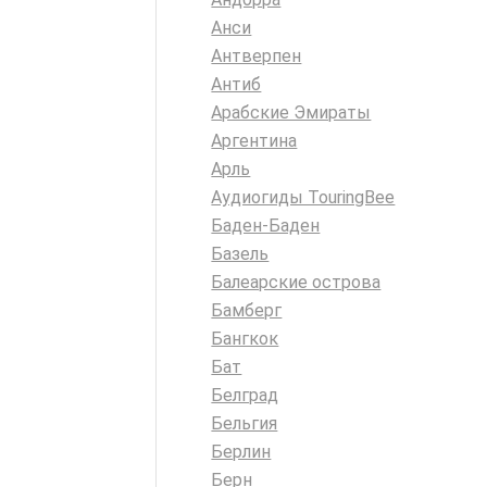
Анси
Антверпен
Антиб
Арабские Эмираты
Аргентина
Арль
Аудиогиды TouringBee
Баден-Баден
Базель
Балеарские острова
Бамберг
Бангкок
Бат
Белград
Бельгия
Берлин
Берн