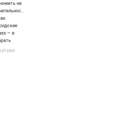
номить на
чательностях?
как
родские
ass — и
брать
6.07.2025