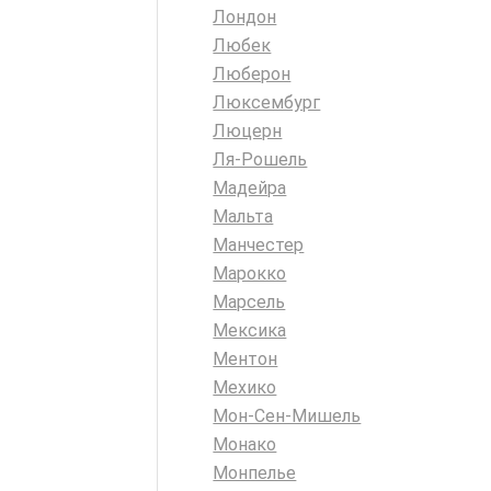
Лондон
Любек
Люберон
Люксембург
Люцерн
Ля-Рошель
Мадейра
Мальта
Манчестер
Марокко
Марсель
Мексика
Ментон
Мехико
Мон-Сен-Мишель
Монако
Монпелье