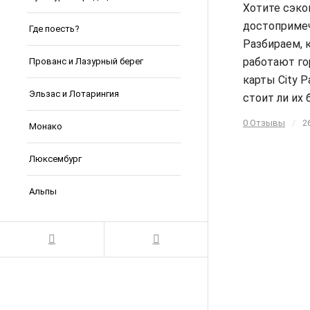
Хотите сэко
достоприме
Где поесть?
Разбираем, 
работают го
Прованс и Лазурный берег
карты City P
Эльзас и Лотарингия
стоит ли их 
0 Отзывы
/
2
Монако
Люксембург
Альпы