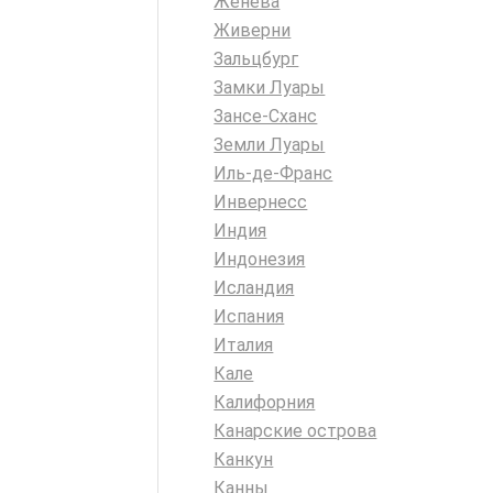
Женева
Живерни
Зальцбург
Замки Луары
Зансе-Сханс
Земли Луары
Иль-де-Франс
Инвернесс
Индия
Индонезия
Исландия
Испания
Италия
Кале
Калифорния
Канарские острова
Канкун
Канны