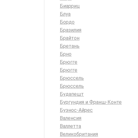
Биарриц
Блуа
Бордо
Бразилия
Брайтон
Бретань
Брно
Брюгге
Брюгге
Брюссель
Брюссель
Будапешт
Бургундия и Франш-Конте
Буэнос-Айрес
Валенсия
Валлетта
Великобритания