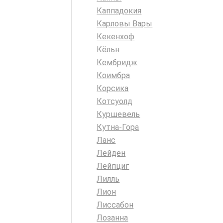
Каппадокия
Карловы Вары
Кекенхоф
Кёльн
Кембридж
Коимбра
Корсика
Котсуолд
Куршевель
Кутна-Гора
Ланс
Лейден
Лейпциг
Лилль
Лион
Лиссабон
Лозанна