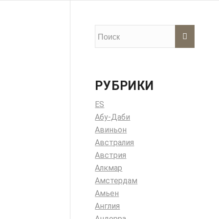
РУБРИКИ
ES
Абу-Даби
Авиньон
Австралия
Австрия
Алкмар
Амстердам
Амьен
Англия
Андорра