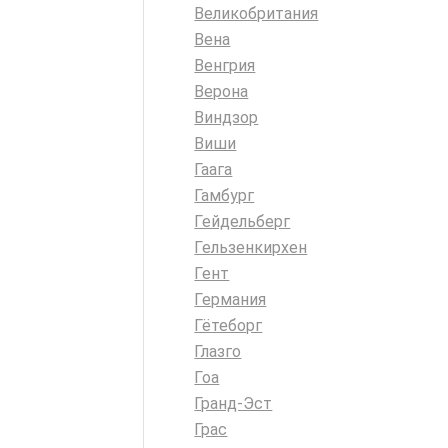
Великобритания
Вена
Венгрия
Верона
Виндзор
Виши
Гаага
Гамбург
Гейдельберг
Гельзенкирхен
Гент
Германия
Гётеборг
Глазго
Гоа
Гранд-Эст
Грас