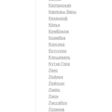
Каппадокия
Карловы Вары
Кекенхоф
Кёльн
Кембридж
Коимбра
Корсика
Котсуолд
Куршевель
Кутна-Гора
Ланс
Лейден
Лейпциг
Лилль
Лион
Лиссабон
Лозанна