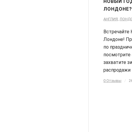
НОВЫЙ ГО
ЛОНДОНЕ?
АНГЛИЯ
,
ЛОНД
Встречайте 
Лондоне! Пр
по празднич
посмотрите 
захватите з
распродажи
0 Отзывы
/
2