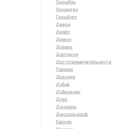
Гренобль
Гронинген
Гюнцбург
Девон
Делфт
Дижон
Довиль
Дортмунд
Достопримечательности
Парижа
Дрезден
Дубай
Дубровник
Дувр
Дюнкерк
Дюссельдорф
Европа