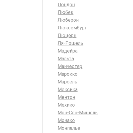
Лондон
Любек
Люберон
Люксембург
Люцерн
Ля-Рошель
Мадейра
Мальта
Манчестер
Марокко
Марсель
Мексика
Ментон
Мехико
Мон-Сен-Мишель
Монако
Монпелье