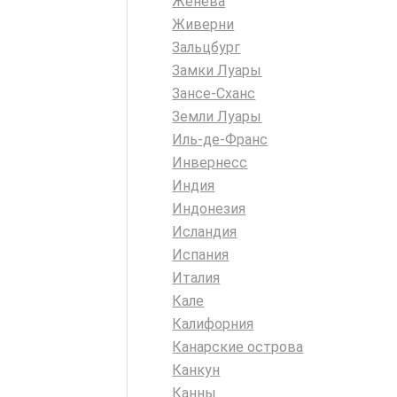
Женева
Живерни
Зальцбург
Замки Луары
Зансе-Сханс
Земли Луары
Иль-де-Франс
Инвернесс
Индия
Индонезия
Исландия
Испания
Италия
Кале
Калифорния
Канарские острова
Канкун
Канны