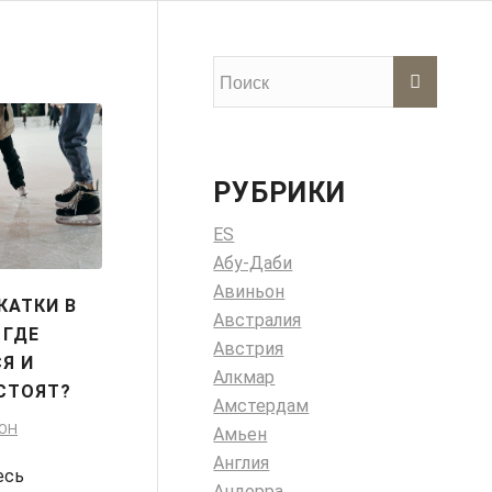
РУБРИКИ
ES
Абу-Даби
Авиньон
КАТКИ В
Австралия
 ГДЕ
Австрия
Я И
Алкмар
СТОЯТ?
Амстердам
ОН
Амьен
Англия
есь
Андорра