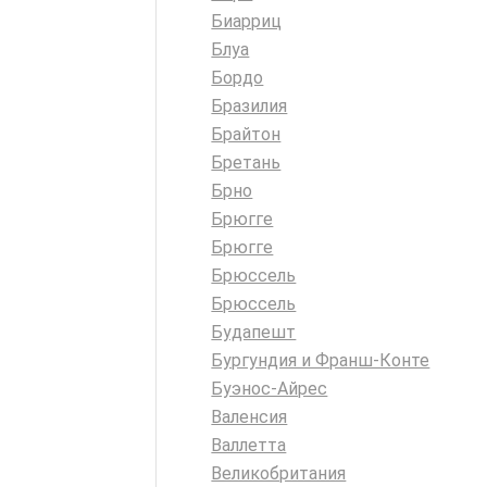
Биарриц
Блуа
Бордо
Бразилия
Брайтон
Бретань
Брно
Брюгге
Брюгге
Брюссель
Брюссель
Будапешт
Бургундия и Франш-Конте
Буэнос-Айрес
Валенсия
Валлетта
Великобритания