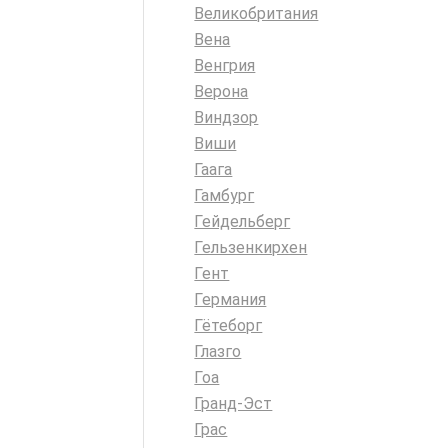
Великобритания
Вена
Венгрия
Верона
Виндзор
Виши
Гаага
Гамбург
Гейдельберг
Гельзенкирхен
Гент
Германия
Гётеборг
Глазго
Гоа
Гранд-Эст
Грас