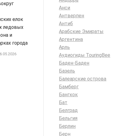
вокруг
Анси
Антверпен
ских елок
Антиб
х ледовых
Арабские Эмираты
она и
Аргентина
рках города
Арль
6.05.2026
Аудиогиды TouringBee
Баден-Баден
Базель
Балеарские острова
Бамберг
Бангкок
Бат
Белград
Бельгия
Берлин
Берн