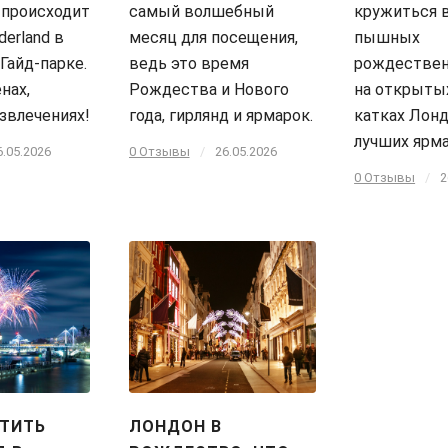
о происходит
самый волшебный
кружиться 
derland в
месяц для посещения,
пышных
Гайд-парке.
ведь это время
рождествен
нах,
Рождества и Нового
на открыты
азвлечениях!
года, гирлянд и ярмарок.
катках Лонд
лучших ярма
6.05.2026
0 Отзывы
/
26.05.2026
0 Отзывы
/
2
ЕТИТЬ
ЛОНДОН В