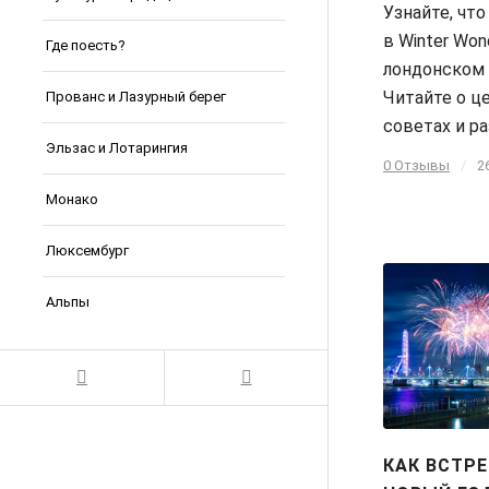
Узнайте, чт
в Winter Won
Где поесть?
лондонском 
Читайте о це
Прованс и Лазурный берег
советах и р
Эльзас и Лотарингия
0 Отзывы
/
2
Монако
Люксембург
Альпы
КАК ВСТР