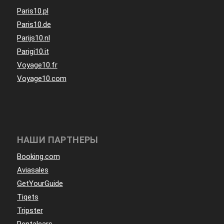
Paris10.pl
Paris10.de
Parijs10.nl
Parigi10.it
Voyage10.fr
Voyage10.com
НАШИ ПАРТНЕРЫ
Booking.com
Aviasales
GetYourGuide
Tiqets
Tripster
Rentalcars