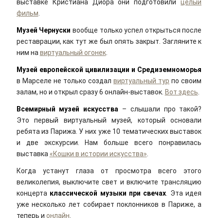
выставке Кристиана Диора они подготовили
целый
фильм
.
Музей Чернуски
вообще только успел открыться после
реставрации, как тут же был опять закрыт. Загляните к
ним на
виртуальный огонек
.
Музей европейской цивилизации и Средиземноморья
в Марселе не только создал
виртуальный тур
по своим
залам, но и открыл сразу 6 онлайн-выставок.
Вот здесь
.
Всемирный музей искусства
– слышали про такой?
Это первый виртуальный музей, который основали
ребята из Парижа. У них уже 10 тематических выставок
и две экскурсии. Нам больше всего понравилась
выставка
«Кошки в истории искусства»
.
Когда устанут глаза от просмотра всего этого
великолепия, выключите свет и включите трансляцию
концерта
классической музыки при свечах
. Эта идея
уже несколько лет собирает поклонников в Париже, а
теперь и
онлайн
.