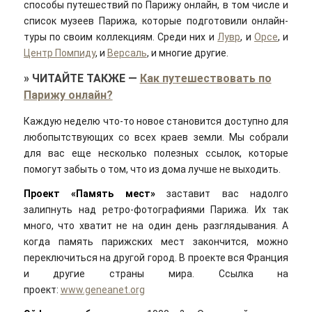
способы путешествий по Парижу онлайн, в том числе и
список музеев Парижа, которые подготовили онлайн-
туры по своим коллекциям. Среди них и
Лувр
, и
Орсе
, и
Центр Помпиду
, и
Версаль
, и многие другие.
»
ЧИТАЙТЕ ТАКЖЕ
—
Как путешествовать по
Парижу онлайн?
Каждую неделю что-то новое становится доступно для
любопытствующих со всех краев земли. Мы собрали
для вас еще несколько полезных ссылок, которые
помогут забыть о том, что из дома лучше не выходить.
Проект «Память мест»
заставит вас надолго
залипнуть над ретро-фотографиями Парижа. Их так
много, что хватит не на один день разглядывания. А
когда память парижских мест закончится, можно
переключиться на другой город. В проекте вся Франция
и другие страны мира. Ссылка на
проект:
www.geneanet.org