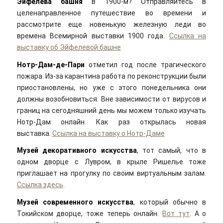
Эйфелева башня
в 1900-м? Отправляйтесь в
целенаправленное путешествие во времени и
рассмотрите еще новенькую железную леди во
времена Всемирной выставки 1900 года.
Ссылка на
выставку об Эйфелевой башне
Нотр-Дам-де-Пари
отметил год после трагического
пожара. Из-за карантина работа по реконструкции были
приостановлены, но уже с этого понедельника они
должны возобновиться. Вне зависимости от вирусов и
границ на сегодняшний день мы можем только изучать
Нотр-Дам онлайн. Как раз открылась новая
выставка.
Ссылка на выставку о Нотр-Даме
Музей декоративного искусства
, тот самый, что в
одном дворце с Лувром, в крыле Ришелье тоже
приглашает на прогулку по своим виртуальным залам.
Ссылка здесь
.
Музей современного искусства
, который обычно в
Токийском дворце, тоже теперь онлайн.
Вот тут
. А о