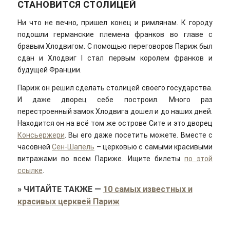
СТАНОВИТСЯ СТОЛИЦЕЙ
Ни что не вечно, пришел конец и римлянам. К городу
подошли германские племена франков во главе с
бравым Хлодвигом. С помощью переговоров Париж был
сдан и Хлодвиг I стал первым королем франков и
будущей Франции.
Париж он решил сделать столицей своего государства.
И даже дворец себе построил. Много раз
перестроенный замок Хлодвига дошел и до наших дней.
Находится он на всё том же острове Сите и это дворец
Консьержери
. Вы его даже посетить можете. Вместе с
часовней
Сен-Шапель
– церковью с самыми красивыми
витражами во всем Париже. Ищите билеты
по этой
ссылке
.
»
ЧИТАЙТЕ ТАКЖЕ
—
10 самых известных и
красивых церквей Париж