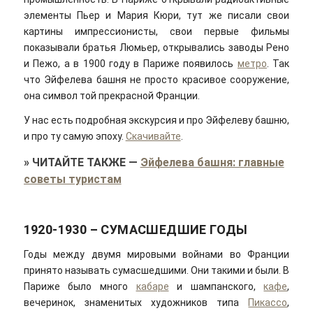
элементы Пьер и Мария Кюри, тут же писали свои
картины импрессионисты, свои первые фильмы
показывали братья Люмьер, открывались заводы Рено
и Пежо, а в 1900 году в Париже появилось
метро
. Так
что Эйфелева башня не просто красивое сооружение,
она символ той прекрасной Франции.
У нас есть подробная экскурсия и про Эйфелеву башню,
и про ту самую эпоху.
Скачивайте
.
»
ЧИТАЙТЕ ТАКЖЕ
—
Эйфелева башня: главные
советы туристам
1920-1930 – СУМАСШЕДШИЕ ГОДЫ
Годы между двумя мировыми войнами во Франции
принято называть сумасшедшими. Они такими и были. В
Париже было много
кабаре
и шампанского,
кафе
,
вечеринок, знаменитых художников типа
Пикассо
,