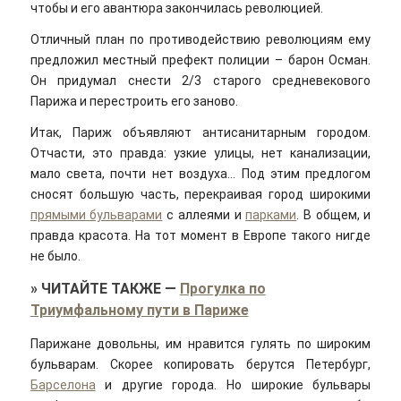
чтобы и его авантюра закончилась революцией.
Отличный план по противодействию революциям ему
предложил местный префект полиции – барон Осман.
Он придумал снести 2/3 старого средневекового
Парижа и перестроить его заново.
Итак, Париж объявляют антисанитарным городом.
Отчасти, это правда: узкие улицы, нет канализации,
мало света, почти нет воздуха… Под этим предлогом
сносят большую часть, перекраивая город широкими
прямыми бульварами
с аллеями и
парками
. В общем, и
правда красота. На тот момент в Европе такого нигде
не было.
»
ЧИТАЙТЕ ТАКЖЕ
—
Прогулка по
Триумфальному пути в Париже
Парижане довольны, им нравится гулять по широким
бульварам. Скорее копировать берутся Петербург,
Барселона
и другие города. Но широкие бульвары