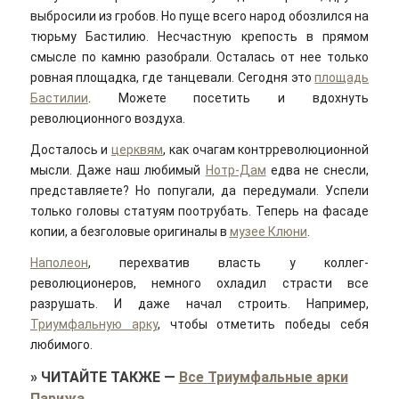
выбросили из гробов. Но пуще всего народ обозлился на
тюрьму Бастилию. Несчастную крепость в прямом
смысле по камню разобрали. Осталась от нее только
ровная площадка, где танцевали. Сегодня это
площадь
Бастилии
. Можете посетить и вдохнуть
революционного воздуха.
Досталось и
церквям
, как очагам контрреволюционной
мысли. Даже наш любимый
Нотр-Дам
едва не снесли,
представляете? Но попугали, да передумали. Успели
только головы статуям поотрубать. Теперь на фасаде
копии, а безголовые оригиналы в
музее Клюни
.
Наполеон
, перехватив власть у коллег-
революционеров, немного охладил страсти все
разрушать. И даже начал строить. Например,
Триумфальную арку
, чтобы отметить победы себя
любимого.
»
ЧИТАЙТЕ ТАКЖЕ
—
Все Триумфальные арки
Парижа