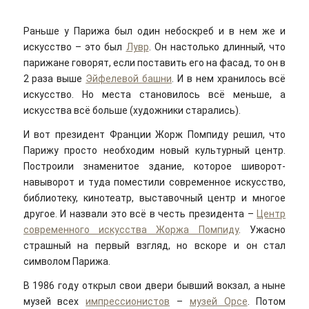
Раньше у Парижа был один небоскреб и в нем же и
искусство – это был
Лувр
. Он настолько длинный, что
парижане говорят, если поставить его на фасад, то он в
2 раза выше
Эйфелевой башни
. И в нем хранилось всё
искусство. Но места становилось всё меньше, а
искусства всё больше (художники старались).
И вот президент Франции Жорж Помпиду решил, что
Парижу просто необходим новый культурный центр.
Построили знаменитое здание, которое шиворот-
навыворот и туда поместили современное искусство,
библиотеку, кинотеатр, выставочный центр и многое
другое. И назвали это всё в честь президента –
Центр
современного искусства Жоржа Помпиду
. Ужасно
страшный на первый взгляд, но вскоре и он стал
символом Парижа.
В 1986 году открыл свои двери бывший вокзал, а ныне
музей всех
импрессионистов
–
музей Орсе
. Потом