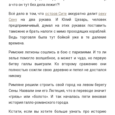
а что он тут без дела лежит?!
Всё дело в том, что
остров Сите
аккуратно делит
реку
Сену
на два рукава. И Юлий Цезарь, человек
предприимчивый, думал на этих рукавах поставить
таможню и брать налоги с мимо проходящих кораблей.
Ведь торговля была тут бойкой уже в те далекие
времена.
Римские легионы сошлись в бою с паризиями. И то ли
зелье помогло волшебное, а может и чудо, но первую
битву галлы выиграли. Ко второму сражению они
полностью сожгли свою деревню и пепел не достался
никому.
Римляне решили строить свой город на левом берегу
Сены. Назвали они его Лютеция, что в переводе значит
«грязь» или «болото». И так началась пяти вековая
история галло-романского города.
Кстати, если вы хотите больше узнать про историю