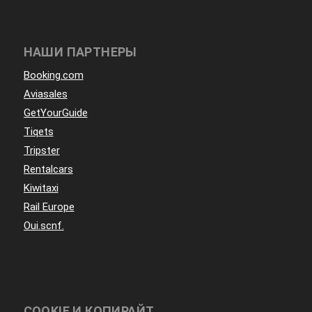
НАШИ ПАРТНЕРЫ
Booking.com
Aviasales
GetYourGuide
Tiqets
Tripster
Rentalcars
Kiwitaxi
Rail Europe
Oui.scnf.
COOKIE И КОПИРАЙТ