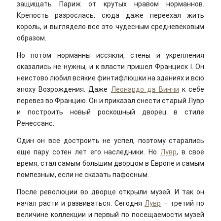
защищать Париж от крутых нравом норманнов.
Крепость разрослась, сюда даже переехал жить
король, и выглядело все это чудесным средневековым
образом.
Но потом норманны иссякли, стены и укрепления
оказались не нужны, и к власти пришел Франциск I. Он
неистово любил всякие финтифлюшки на зданиях и всю
эпоху Возрождения. Даже
Леонардо да Винчи
к себе
перевез во Францию. Он и приказал снести старый Лувр
и построить новый роскошный дворец в стиле
Ренессанс.
Один он все достроить не успел, поэтому старались
еще пару сотен лет его наследники. Но
Лувр
, в свое
время, стал самым большим дворцом в Европе и самым
помпезным, если не сказать пафосным.
После революции во дворце открыли музей. И так он
начал расти и развиваться. Сегодня
Лувр
– третий по
величине коллекции и первый по посещаемости музей