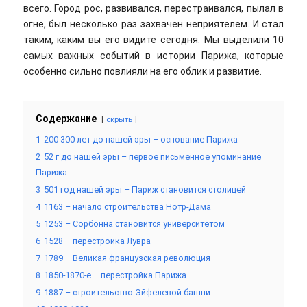
всего. Город рос, развивался, перестраивался, пылал в
огне, был несколько раз захвачен неприятелем. И стал
таким, каким вы его видите сегодня. Мы выделили 10
самых важных событий в истории Парижа, которые
особенно сильно повлияли на его облик и развитие.
Содержание
скрыть
1
200-300 лет до нашей эры – основание Парижа
2
52 г до нашей эры – первое письменное упоминание
Парижа
3
501 год нашей эры – Париж становится столицей
4
1163 – начало строительства Нотр-Дама
5
1253 – Сорбонна становится университетом
6
1528 – перестройка Лувра
7
1789 – Великая французская революция
8
1850-1870-е – перестройка Парижа
9
1887 – строительство Эйфелевой башни