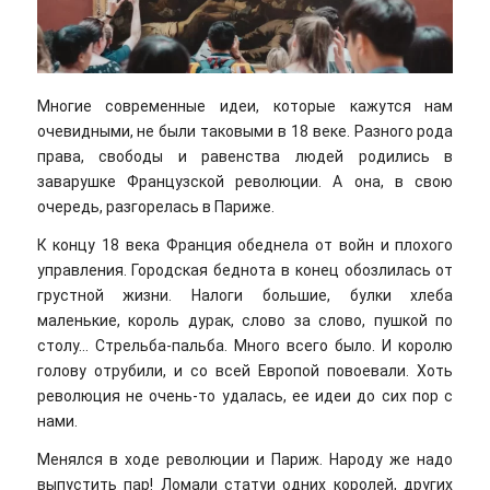
Многие современные идеи, которые кажутся нам
очевидными, не были таковыми в 18 веке. Разного рода
права, свободы и равенства людей родились в
заварушке Французской революции. А она, в свою
очередь, разгорелась в Париже.
К концу 18 века Франция обеднела от войн и плохого
управления. Городская беднота в конец обозлилась от
грустной жизни. Налоги большие, булки хлеба
маленькие, король дурак, слово за слово, пушкой по
столу… Стрельба-пальба. Много всего было. И королю
голову отрубили, и со всей Европой повоевали. Хоть
революция не очень-то удалась, ее идеи до сих пор с
нами.
Менялся в ходе революции и Париж. Народу же надо
выпустить пар! Ломали статуи одних королей, других