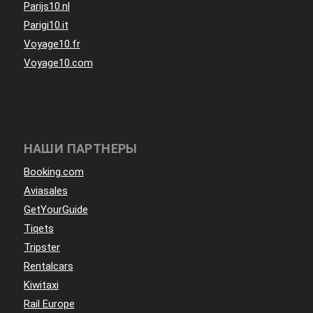
Parijs10.nl
Parigi10.it
Voyage10.fr
Voyage10.com
НАШИ ПАРТНЕРЫ
Booking.com
Aviasales
GetYourGuide
Tiqets
Tripster
Rentalcars
Kiwitaxi
Rail Europe